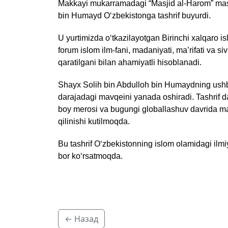
Makkayi mukarramadagi “Masjid al-Harom” masj
bin Humayd O‘zbekistonga tashrif buyurdi.
U yurtimizda o‘tkazilayotgan Birinchi xalqaro is
forum islom ilm-fani, madaniyati, ma’rifati va siv
qaratilgani bilan ahamiyatli hisoblanadi.
Shayx Solih bin Abdulloh bin Humaydning ushb
darajadagi mavqeini yanada oshiradi. Tashrif da
boy merosi va bugungi globallashuv davrida m
qilinishi kutilmoqda.
Bu tashrif O‘zbekistonning islom olamidagi il
bor ko‘rsatmoqda.
← Назад