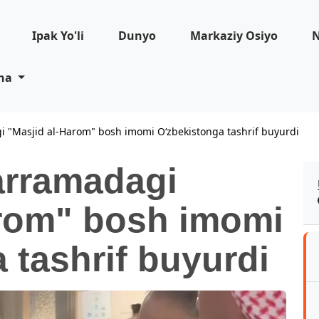
Ipak Yo'li
Dunyo
Markaziy Osiyo
N
iha
 "Masjid al-Harom" bosh imomi O‘zbekistonga tashrif buyurdi
rramadagi
arom" bosh imomi
 tashrif buyurdi