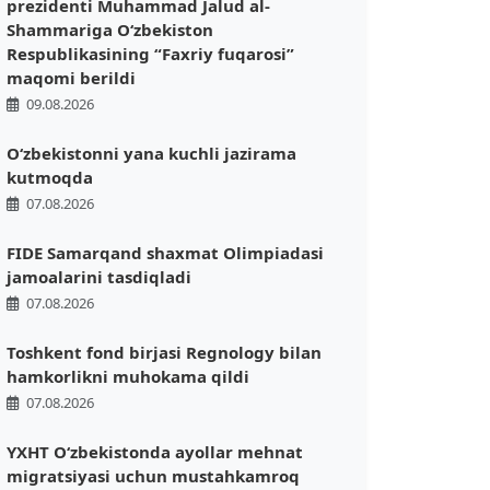
prezidenti Muhammad Jalud al-
Shammariga Oʻzbekiston
Respublikasining “Faxriy fuqarosi”
maqomi berildi
09.08.2026
O‘zbekistonni yana kuchli jazirama
kutmoqda
07.08.2026
FIDE Samarqand shaxmat Olimpiadasi
jamoalarini tasdiqladi
07.08.2026
Toshkent fond birjasi Regnology bilan
hamkorlikni muhokama qildi
07.08.2026
YXHT O‘zbekistonda ayollar mehnat
migratsiyasi uchun mustahkamroq