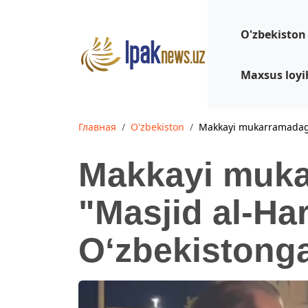
O'zbekiston
Maxsus loy
Главная
O'zbekiston
Makkayi mukarramadagi
Makkayi muka
"Masjid al-H
O‘zbekistonga