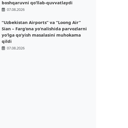
boshqaruvni qo‘llab-quvvatlaydi
07.08.2026
“Uzbekistan Airports” va “Loong Air”
Sian – Farg‘ona yo‘nalishida parvozlarni
yo‘lga qo‘yish masalasini muhokama
qildi
07.08.2026