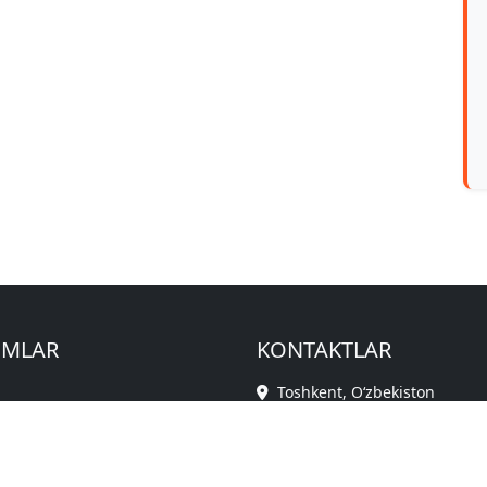
IMLAR
KONTAKTLAR
Toshkent, O‘zbekiston
HEKINGuz
Elektron OAV ro‘yxatga olin
‘LI
№186989, 2023-yil 19-dekabr
ZIY OSIYO
Tashkilotchi: ООО «Yangi Ga
YI NAZAR
editor@ipaknews.uz