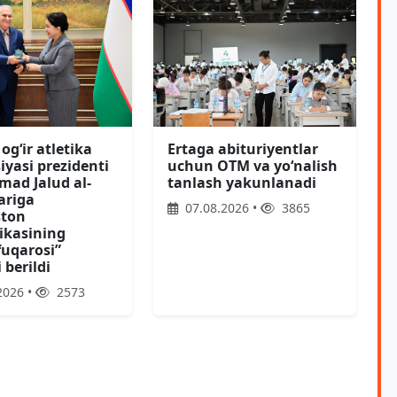
ogʻir atletika
Ertaga abituriyentlar
iyasi prezidenti
uchun OTM va yoʻnalish
ad Jalud al-
tanlash yakunlanadi
riga
07.08.2026 •
3865
ston
ikasining
fuqarosi”
berildi
2026 •
2573