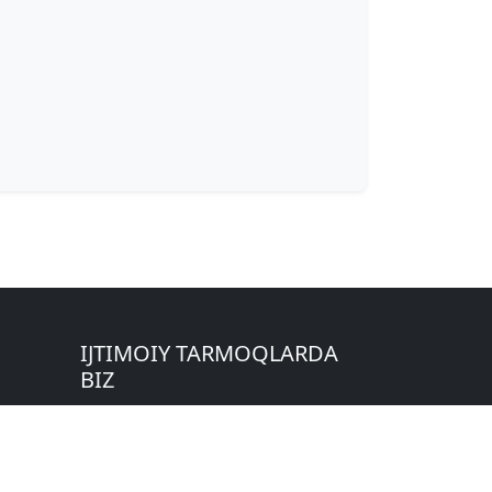
IJTIMOIY TARMOQLARDA
BIZ
gan:
zeta»