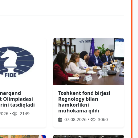
amarqand
Toshkent fond birjasi
 Olimpiadasi
Regnology bilan
rini tasdiqladi
hamkorlikni
muhokama qildi
2026 •
2149
07.08.2026 •
3060