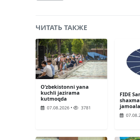
ЧИТАТЬ ТАКЖЕ
O‘zbekistonni yana
kuchli jazirama
FIDE S
kutmoqda
shaxmat
jamoala
07.08.2026 •
3781
07.08.