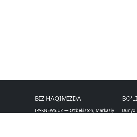
BIZ HAQIMIZDA
BO‘L
IPAKNEWS.UZ — Oʻzbekiston, Markaziy
Dunyo
Osiyo va dunyo yangiliklari. Eng
FAKTC
dolzarb mavzular yuzasidan tahlil va
IPAK YO
ekspertlar fikrlari.
MARKA
NUQTA