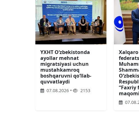
Xalqaro 
YXHT O‘zbekistonda
federats
ayollar mehnat
Muhamm
migratsiyasi uchun
Shamma
mustahkamroq
Oʻzbeki
boshqaruvni qo‘llab-
Respubl
quvvatlaydi
“Faxriy 
07.08.2026 •
2153
maqomi 
07.08.