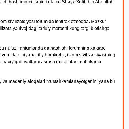
idi bosh imomi, taniqli ulamo Shayx Solih bin Abdulloh
lom sivilizatsiyasi forumida ishtirok etmoqda. Mazkur
ilizatsiya rivojidagi tarixiy merosni keng targ‘ib etishga
u nufuzli anjumanda qatnashishi forumning xalqaro
vomida diniy-ma’rifiy hamkorlik, islom sivilizatsiyasining
a’naviy qadriyatlarni asrash masalalari muhokama
miy va madaniy aloqalari mustahkamlanayotganini yana bir