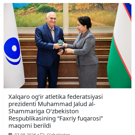
Xalqaro ogʻir atletika federatsiyasi
prezidenti Muhammad Jalud al-
Shammariga Oʻzbekiston
Respublikasining “Faxriy fuqarosi”
maqomi berildi
07.08.2026 •
O'zbekiston