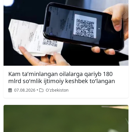
Kam taʼminlangan oilalarga qariyb 180
mlrd soʻmlik ijtimoiy keshbek toʻlangan
07.08.2026 •
O'zbekiston