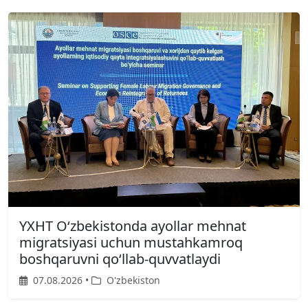
YXHT O‘zbekistonda ayollar mehnat
migratsiyasi uchun mustahkamroq
boshqaruvni qo‘llab-quvvatlaydi
07.08.2026 •
O'zbekiston