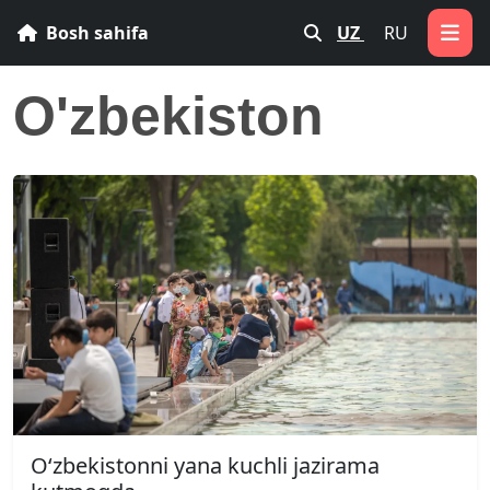
Bosh sahifa
UZ
RU
O'zbekiston
O‘zbekistonni yana kuchli jazirama