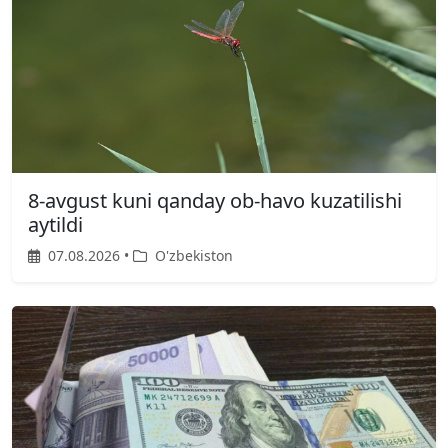
8-avgust kuni qanday ob-havo kuzatilishi
aytildi
07.08.2026 •
O'zbekiston