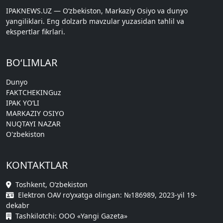
IPAKNEWS.UZ — Oʻzbekiston, Markaziy Osiyo va dunyo
yangiliklari. Eng dolzarb mavzular yuzasidan tahlil va
ekspertlar fikrlari.
BO‘LIMLAR
Dunyo
FAKTCHEKINGuz
IPAK YO‘LI
MARKAZIY OSIYO
NUQTAYI NAZAR
O'zbekiston
KONTAKTLAR
Toshkent, O‘zbekiston
Elektron OAV ro‘yxatga olingan: №186989, 2023-yil 19-
dekabr
Tashkilotchi: ООО «Yangi Gazeta»