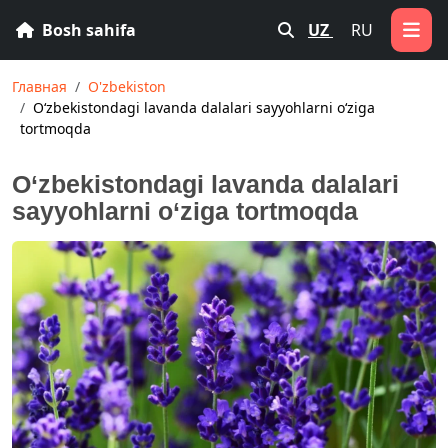
Bosh sahifa
UZ
RU
Главная
O'zbekiston
O‘zbekistondagi lavanda dalalari sayyohlarni o‘ziga
tortmoqda
O‘zbekistondagi lavanda dalalari
sayyohlarni o‘ziga tortmoqda