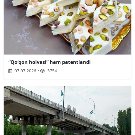
“Qoʻqon holvasi” ham patentlandi
07.07.2026 •
3754