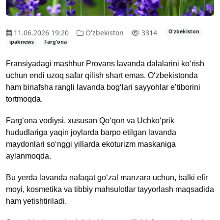
11.06.2026 19:20
O'zbekiston
3314
O'zbekiston
ipaknews
Farg'ona
Fransiyadagi mashhur Provans lavanda dalalarini ko‘rish
uchun endi uzoq safar qilish shart emas. O‘zbekistonda
ham binafsha rangli lavanda bog‘lari sayyohlar e’tiborini
tortmoqda.
Farg‘ona vodiysi, xususan Qo‘qon va Uchko‘prik
hududlariga yaqin joylarda barpo etilgan lavanda
maydonlari so‘nggi yillarda ekoturizm maskaniga
aylanmoqda.
Bu yerda lavanda nafaqat go‘zal manzara uchun, balki efir
moyi, kosmetika va tibbiy mahsulotlar tayyorlash maqsadida
ham yetishtiriladi.