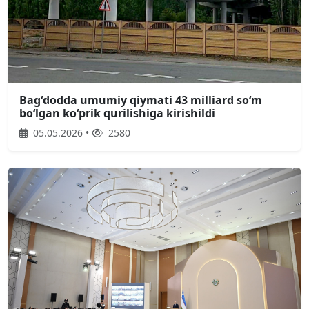
Bagʻdodda umumiy qiymati 43 milliard soʻm
boʻlgan koʻprik qurilishiga kirishildi
05.05.2026 •
2580