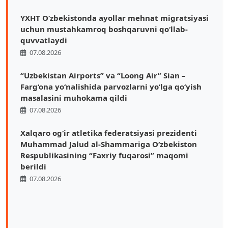
YXHT O‘zbekistonda ayollar mehnat migratsiyasi
uchun mustahkamroq boshqaruvni qo‘llab-
quvvatlaydi
07.08.2026
“Uzbekistan Airports” va “Loong Air” Sian –
Farg‘ona yo‘nalishida parvozlarni yo‘lga qo‘yish
masalasini muhokama qildi
07.08.2026
Xalqaro ogʻir atletika federatsiyasi prezidenti
Muhammad Jalud al-Shammariga Oʻzbekiston
Respublikasining “Faxriy fuqarosi” maqomi
berildi
07.08.2026