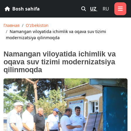
Bosh sahifa
UZ
RU
Главная
O'zbekiston
Namangan viloyatida ichimlik va oqava suv tizimi
modernizatsiya qilinmoqda
Namangan viloyatida ichimlik va
oqava suv tizimi modernizatsiya
qilinmoqda