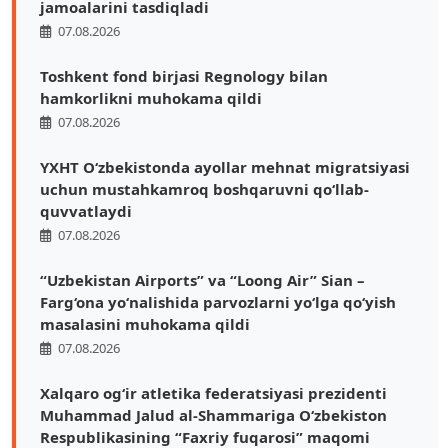
jamoalarini tasdiqladi
07.08.2026
Toshkent fond birjasi Regnology bilan
hamkorlikni muhokama qildi
07.08.2026
YXHT O‘zbekistonda ayollar mehnat migratsiyasi
uchun mustahkamroq boshqaruvni qo‘llab-
quvvatlaydi
07.08.2026
“Uzbekistan Airports” va “Loong Air” Sian –
Farg‘ona yo‘nalishida parvozlarni yo‘lga qo‘yish
masalasini muhokama qildi
07.08.2026
Xalqaro ogʻir atletika federatsiyasi prezidenti
Muhammad Jalud al-Shammariga Oʻzbekiston
Respublikasining “Faxriy fuqarosi” maqomi