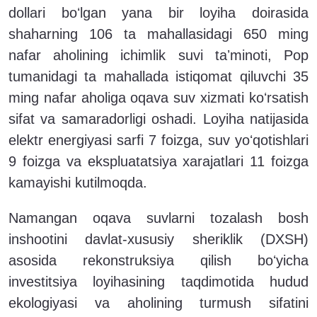
dollari boʻlgan yana bir loyiha doirasida
shaharning 106 ta mahallasidagi 650 ming
nafar aholining ichimlik suvi taʼminoti, Pop
tumanidagi ta mahallada istiqomat qiluvchi 35
ming nafar aholiga oqava suv xizmati koʻrsatish
sifat va samaradorligi oshadi. Loyiha natijasida
elektr energiyasi sarfi 7 foizga, suv yoʻqotishlari
9 foizga va ekspluatatsiya xarajatlari 11 foizga
kamayishi kutilmoqda.
Namangan oqava suvlarni tozalash bosh
inshootini davlat-xususiy sheriklik (DXSH)
asosida rekonstruksiya qilish boʻyicha
investitsiya loyihasining taqdimotida hudud
ekologiyasi va aholining turmush sifatini