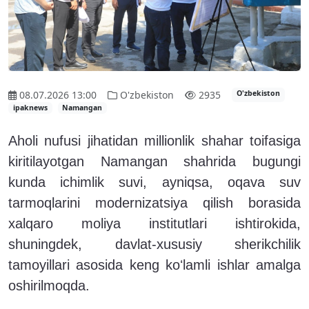
08.07.2026 13:00
O'zbekiston
2935
O'zbekiston
ipaknews
Namangan
Aholi nufusi jihatidan millionlik shahar toifasiga
kiritilayotgan Namangan shahrida bugungi
kunda ichimlik suvi, ayniqsa, oqava suv
tarmoqlarini modernizatsiya qilish borasida
xalqaro moliya institutlari ishtirokida,
shuningdek, davlat-xususiy sherikchilik
tamoyillari asosida keng koʻlamli ishlar amalga
oshirilmoqda.