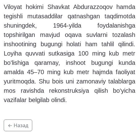
Viloyat hokimi Shavkat Abdurazzoqov hamda
tegishli mutasaddilar qatnashgan taqdimotda
shuningdek, 1964-yilda foydalanishga
topshirilgan mavjud oqava suvlarni tozalash
inshootining bugungi holati ham tahlil qilindi.
Loyiha quvvati sutkasiga 100 ming kub metr
boʻlishiga qaramay, inshoot bugungi kunda
amalda 45–70 ming kub metr hajmda faoliyat
yuritmoqda. Shu bois uni zamonaviy talablarga
mos ravishda rekonstruksiya qilish boʻyicha
vazifalar belgilab olindi.
← Назад