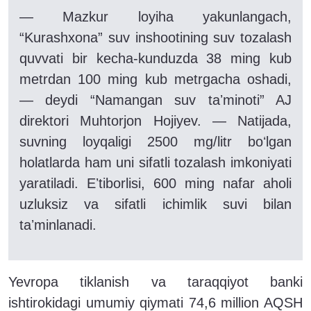
— Mazkur loyiha yakunlangach,
“Kurashxona” suv inshootining suv tozalash
quvvati bir kecha-kunduzda 38 ming kub
metrdan 100 ming kub metrgacha oshadi,
— deydi “Namangan suv taʼminoti” AJ
direktori Muhtorjon Hojiyev. — Natijada,
suvning loyqaligi 2500 mg/litr boʻlgan
holatlarda ham uni sifatli tozalash imkoniyati
yaratiladi. Eʼtiborlisi, 600 ming nafar aholi
uzluksiz va sifatli ichimlik suvi bilan
taʼminlanadi.
Yevropa tiklanish va taraqqiyot banki
ishtirokidagi umumiy qiymati 74,6 million AQSH