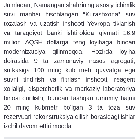
Jumladan, Namangan shahrining asosiy ichimlik
suvi manbai hisoblangan “Kurashxona” suv
tozalash va uzatish inshooti Yevropa tiklanish
va taraqqiyot banki ishtirokida qiymati 16,9
million AQSH dollarga teng loyihaga binoan
modernizatsiya qilinmoqda. Hozirda loyiha
doirasida 9 ta zamonaviy nasos agregati,
sutkasiga 100 ming kub metr quvvatga ega
suvni tindirish va filtrlash inshooti, reagent
xoʻjaligi, dispetcherlik va markaziy laboratoriya
binosi qurilishi, bundan tashqari umumiy hajmi
20 ming kubmetr boʻlgan 3 ta toza suv
rezervuari rekonstruksiya qilish borasidagi ishlar
izchil davom ettirilmoqda.