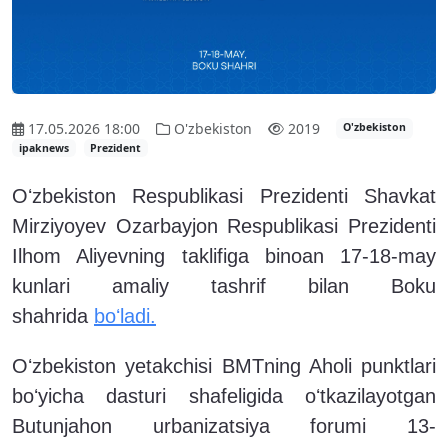
17.05.2026 18:00
O'zbekiston
2019
O'zbekiston
ipaknews
Prezident
Oʻzbekiston Respublikasi Prezidenti Shavkat
Mirziyoyev Ozarbayjon Respublikasi Prezidenti
Ilhom Aliyevning taklifiga binoan 17-18-may
kunlari amaliy tashrif bilan Boku
shahrida
boʻladi.
Oʻzbekiston yetakchisi BMTning Aholi punktlari
boʻyicha dasturi shafeligida oʻtkazilayotgan
Butunjahon urbanizatsiya forumi 13-