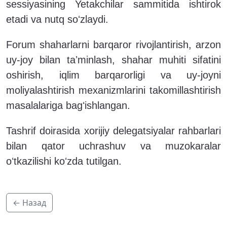
sessiyasining Yetakchilar sammitida ishtirok
etadi va nutq soʻzlaydi.
Forum shaharlarni barqaror rivojlantirish, arzon
uy-joy bilan taʼminlash, shahar muhiti sifatini
oshirish, iqlim barqarorligi va uy-joyni
moliyalashtirish mexanizmlarini takomillashtirish
masalalariga bagʻishlangan.
Tashrif doirasida xorijiy delegatsiyalar rahbarlari
bilan qator uchrashuv va muzokaralar
oʻtkazilishi koʻzda tutilgan.
← Назад