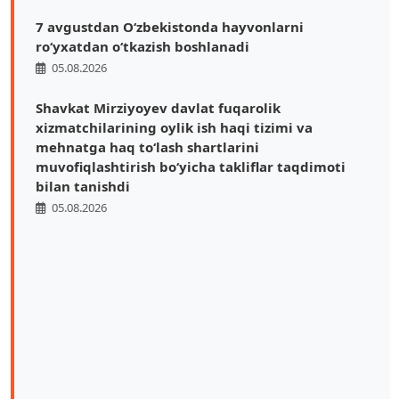
7 avgustdan O‘zbekistonda hayvonlarni
ro‘yxatdan o‘tkazish boshlanadi
05.08.2026
Shavkat Mirziyoyev davlat fuqarolik
xizmatchilarining oylik ish haqi tizimi va
mehnatga haq toʻlash shartlarini
muvofiqlashtirish boʻyicha takliflar taqdimoti
bilan tanishdi
05.08.2026