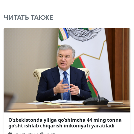
ЧИТАТЬ ТАКЖЕ
Oʻzbekistonda yiliga qoʻshimcha 44 ming tonna
goʻsht ishlab chiqarish imkoniyati yaratiladi