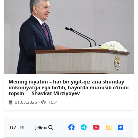
Mening niyatim – har bir yigit-qiz ana shunday
imkoniyatga ega boʻlib, hayotda munosib oʻrnini
topsin — Shavkat Mirziyoyev
01.07.2026 •
1651
UZ
RU
Qidiruv