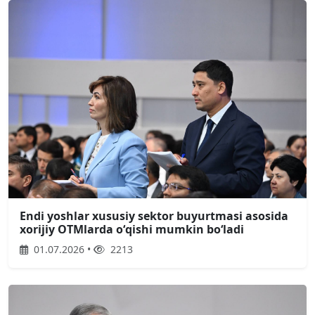
Endi yoshlar xususiy sektor buyurtmasi asosida
xorijiy OTMlarda oʻqishi mumkin boʻladi
01.07.2026 •
2213