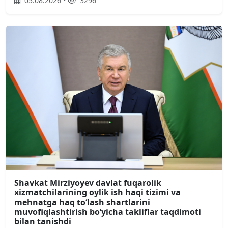
05.08.2026 •
3296
Shavkat Mirziyoyev davlat fuqarolik
xizmatchilarining oylik ish haqi tizimi va
mehnatga haq toʻlash shartlarini
muvofiqlashtirish boʻyicha takliflar taqdimoti
bilan tanishdi