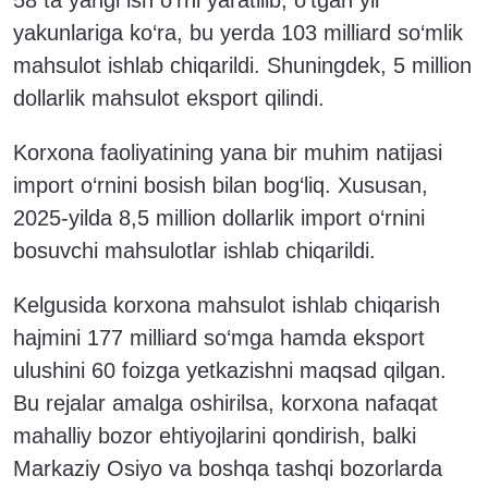
yakunlariga ko‘ra, bu yerda 103 milliard so‘mlik
mahsulot ishlab chiqarildi. Shuningdek, 5 million
dollarlik mahsulot eksport qilindi.
Korxona faoliyatining yana bir muhim natijasi
import o‘rnini bosish bilan bog‘liq. Xususan,
2025-yilda 8,5 million dollarlik import o‘rnini
bosuvchi mahsulotlar ishlab chiqarildi.
Kelgusida korxona mahsulot ishlab chiqarish
hajmini 177 milliard so‘mga hamda eksport
ulushini 60 foizga yetkazishni maqsad qilgan.
Bu rejalar amalga oshirilsa, korxona nafaqat
mahalliy bozor ehtiyojlarini qondirish, balki
Markaziy Osiyo va boshqa tashqi bozorlarda