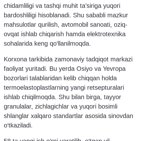
chidamliligi va tashqi muhit ta’siriga yuqori
bardoshliligi hisoblanadi. Shu sababli mazkur
mahsulotlar qurilish, avtomobil sanoati, oziq-
ovqat ishlab chiqarish hamda elektrotexnika
sohalarida keng qo‘llanilmoqda.
Korxona tarkibida zamonaviy tadqiqot markazi
faoliyat yuritadi. Bu yerda Osiyo va Yevropa
bozorlari talablaridan kelib chiqqan holda
termoelastoplastlarning yangi retsepturalari
ishlab chiqilmoqda. Shu bilan birga, tayyor
granulalar, zichlagichlar va yuqori bosimli
shlanglar xalqaro standartlar asosida sinovdan
o‘tkaziladi.
58 ta yangi ish o‘rni yaratilib, o‘tgan yil