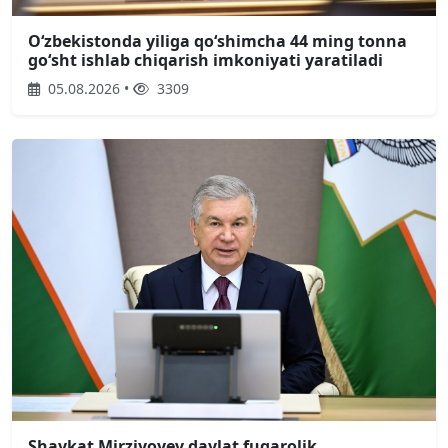
Oʻzbekistonda yiliga qoʻshimcha 44 ming tonna
goʻsht ishlab chiqarish imkoniyati yaratiladi
05.08.2026 •
3309
Shavkat Mirziyoyev davlat fuqarolik