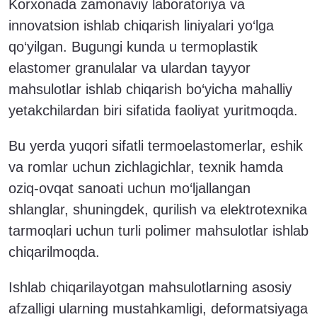
Korxonada zamonaviy laboratoriya va
innovatsion ishlab chiqarish liniyalari yo‘lga
qo‘yilgan. Bugungi kunda u termoplastik
elastomer granulalar va ulardan tayyor
mahsulotlar ishlab chiqarish bo‘yicha mahalliy
yetakchilardan biri sifatida faoliyat yuritmoqda.
Bu yerda yuqori sifatli termoelastomerlar, eshik
va romlar uchun zichlagichlar, texnik hamda
oziq-ovqat sanoati uchun mo‘ljallangan
shlanglar, shuningdek, qurilish va elektrotexnika
tarmoqlari uchun turli polimer mahsulotlar ishlab
chiqarilmoqda.
Ishlab chiqarilayotgan mahsulotlarning asosiy
afzalligi ularning mustahkamligi, deformatsiyaga