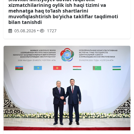
xizmatchilarining oylik ish haqi tizimi va
mehnatga haq toʻlash shartlarini
muvofiqlashtirish boʻyicha takliflar taqdimoti
bilan tanishdi
05.08.2026 •
1727