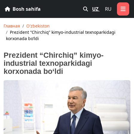
Bosh sahifa
UZ
RU
Главная
O'zbekiston
Prezident “Chirchiq” kimyo-industrial texnoparkidagi
korxonada bo‘ldi
Prezident “Chirchiq” kimyo-
industrial texnoparkidagi
korxonada bo‘ldi