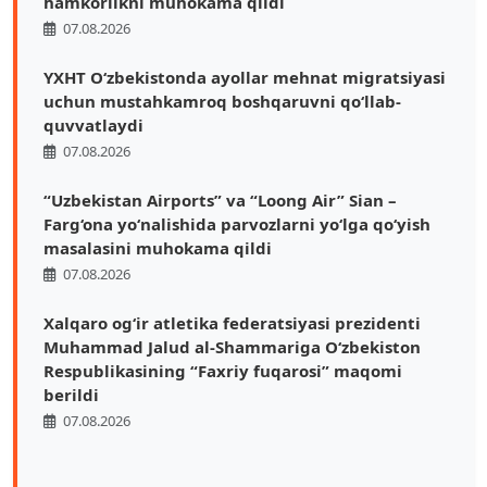
hamkorlikni muhokama qildi
07.08.2026
YXHT O‘zbekistonda ayollar mehnat migratsiyasi
uchun mustahkamroq boshqaruvni qo‘llab-
quvvatlaydi
07.08.2026
“Uzbekistan Airports” va “Loong Air” Sian –
Farg‘ona yo‘nalishida parvozlarni yo‘lga qo‘yish
masalasini muhokama qildi
07.08.2026
Xalqaro ogʻir atletika federatsiyasi prezidenti
Muhammad Jalud al-Shammariga Oʻzbekiston
Respublikasining “Faxriy fuqarosi” maqomi
berildi
07.08.2026