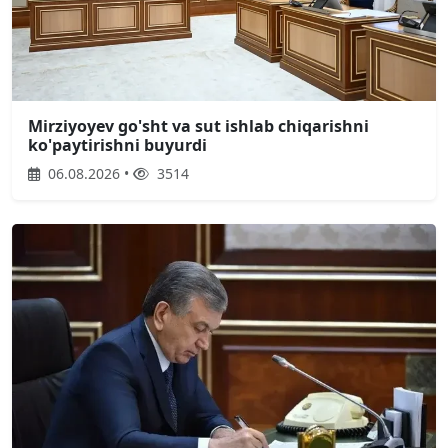
Mirziyoyev go'sht va sut ishlab chiqarishni
ko'paytirishni buyurdi
06.08.2026 •
3514