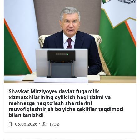
Shavkat Mirziyoyev davlat fuqarolik
xizmatchilarining oylik ish haqi tizimi va
mehnatga haq toʻlash shartlarini
muvofiqlashtirish boʻyicha takliflar taqdimoti
bilan tanishdi
05.08.2026 •
1732