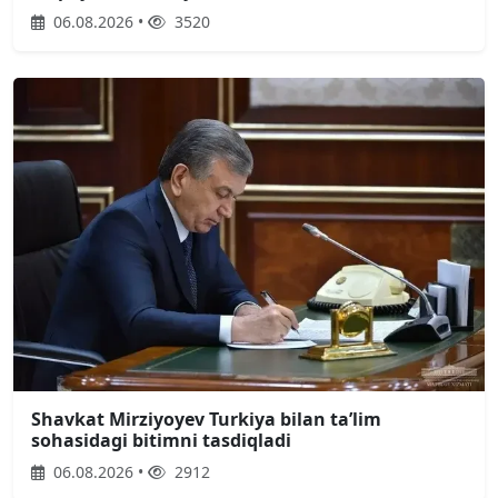
06.08.2026 •
3520
Shavkat Mirziyoyev Turkiya bilan taʼlim
sohasidagi bitimni tasdiqladi
06.08.2026 •
2912