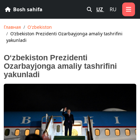
Bosh sahifa
UZ
RU
Главная
O'zbekiston
Oʻzbekiston Prezidenti Ozarbayjonga amaliy tashrifini
yakunladi
Oʻzbekiston Prezidenti
Ozarbayjonga amaliy tashrifini
yakunladi