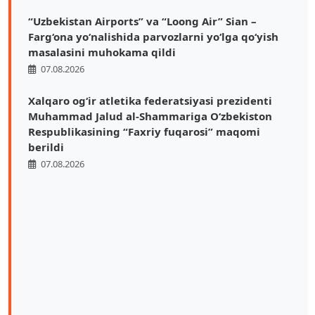
“Uzbekistan Airports” va “Loong Air” Sian –
Farg‘ona yo‘nalishida parvozlarni yo‘lga qo‘yish
masalasini muhokama qildi
07.08.2026
Xalqaro ogʻir atletika federatsiyasi prezidenti
Muhammad Jalud al-Shammariga Oʻzbekiston
Respublikasining “Faxriy fuqarosi” maqomi
berildi
07.08.2026