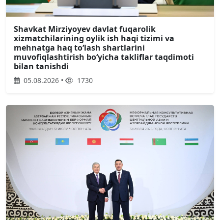
Shavkat Mirziyoyev davlat fuqarolik
xizmatchilarining oylik ish haqi tizimi va
mehnatga haq toʻlash shartlarini
muvofiqlashtirish boʻyicha takliflar taqdimoti
bilan tanishdi
05.08.2026 •
1730