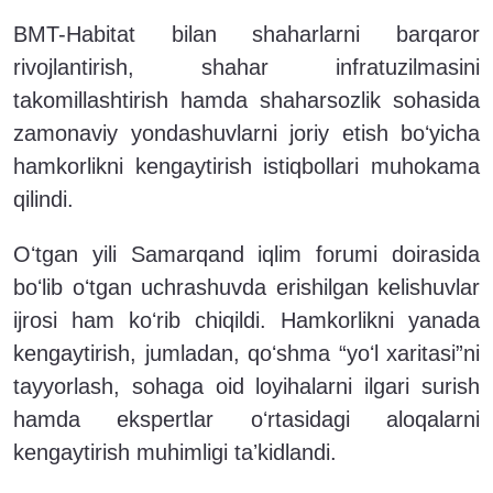
BMT-Habitat bilan shaharlarni barqaror
rivojlantirish, shahar infratuzilmasini
takomillashtirish hamda shaharsozlik sohasida
zamonaviy yondashuvlarni joriy etish boʻyicha
hamkorlikni kengaytirish istiqbollari muhokama
qilindi.
Oʻtgan yili Samarqand iqlim forumi doirasida
boʻlib oʻtgan uchrashuvda erishilgan kelishuvlar
ijrosi ham koʻrib chiqildi. Hamkorlikni yanada
kengaytirish, jumladan, qoʻshma “yoʻl xaritasi”ni
tayyorlash, sohaga oid loyihalarni ilgari surish
hamda ekspertlar oʻrtasidagi aloqalarni
kengaytirish muhimligi taʼkidlandi.