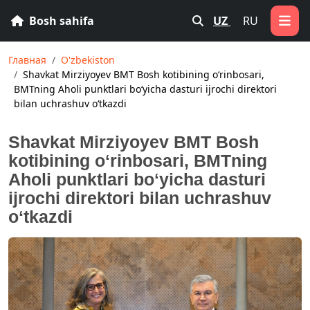
Bosh sahifa
UZ
RU
Главная
O'zbekiston
Shavkat Mirziyoyev BMT Bosh kotibining oʻrinbosari,
BMTning Aholi punktlari boʻyicha dasturi ijrochi direktori
bilan uchrashuv oʻtkazdi
Shavkat Mirziyoyev BMT Bosh
kotibining oʻrinbosari, BMTning
Aholi punktlari boʻyicha dasturi
ijrochi direktori bilan uchrashuv
oʻtkazdi