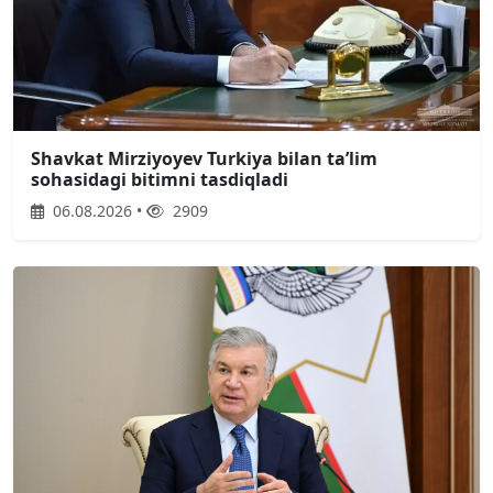
Shavkat Mirziyoyev Turkiya bilan taʼlim
sohasidagi bitimni tasdiqladi
06.08.2026 •
2909