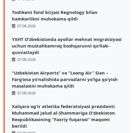
Toshkent fond birjasi Regnology bilan
hamkorlikni muhokama qildi
07.08.2026
YXHT O‘zbekistonda ayollar mehnat migratsiyasi
uchun mustahkamroq boshqaruvni qo‘llab-
quvvatlaydi
07.08.2026
“Uzbekistan Airports” va “Loong Air” Sian –
Farg‘ona yo‘nalishida parvozlarni yo‘lga qo‘yish
masalasini muhokama qildi
07.08.2026
Xalqaro ogʻir atletika federatsiyasi prezidenti
Muhammad Jalud al-Shammariga Oʻzbekiston
Respublikasining “Faxriy fuqarosi” maqomi
berildi
07.08.2026