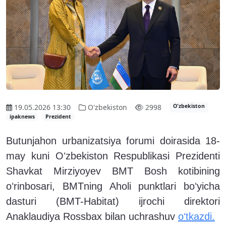
19.05.2026 13:30
O'zbekiston
2998
O'zbekiston
ipaknews
Prezident
Butunjahon urbanizatsiya forumi doirasida 18-
may kuni Oʻzbekiston Respublikasi Prezidenti
Shavkat Mirziyoyev BMT Bosh kotibining
oʻrinbosari, BMTning Aholi punktlari boʻyicha
dasturi (BMT-Habitat) ijrochi direktori
Anaklaudiya Rossbax bilan uchrashuv
oʻtkazdi.