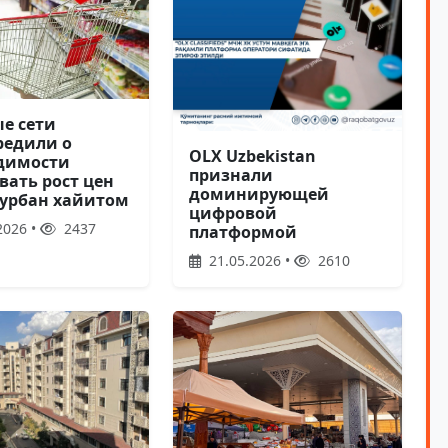
ые сети
редили о
OLX Uzbekistan
димости
признали
вать рост цен
доминирующей
Курбан хайитом
цифровой
2026 •
2437
платформой
21.05.2026 •
2610