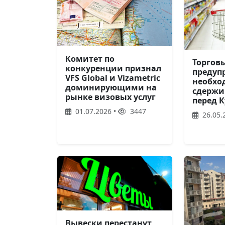
Комитет по
Торгов
конкуренции признал
предуп
VFS Global и Vizametric
необхо
доминирующими на
сдержи
рынке визовых услуг
перед 
01.07.2026 •
3447
26.05.
Вывески перестанут