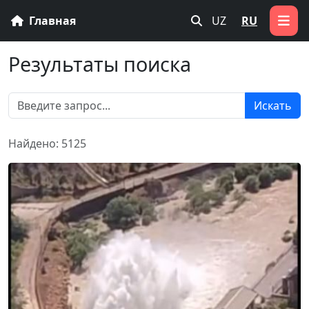
Главная
UZ
RU
Результаты поиска
Искать
Найдено: 5125