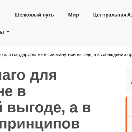
н
Шелковый путь
Мир
Центральная А
ты
о для государства не в сиюминутной выгоде, а в соблюдении 
аго для
не в
 выгоде, а в
принципов