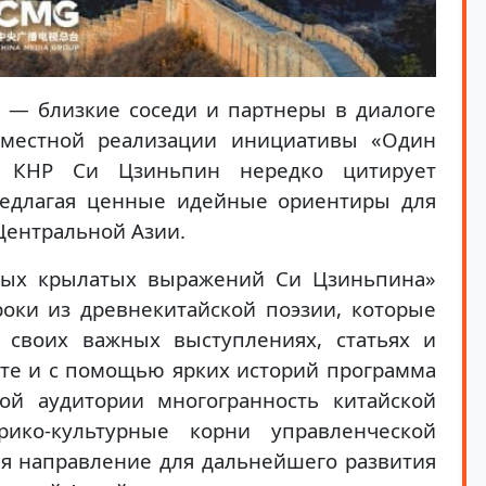
 — близкие соседи и партнеры в диалоге
вместной реализации инициативы «Один
ь КНР Си Цзиньпин нередко цитирует
предлагая ценные идейные ориентиры для
Центральной Азии.
ых крылатых выражений Си Цзиньпина»
оки из древнекитайской поэзии, которые
 своих важных выступлениях, статьях и
сте и с помощью ярких историй программа
кой аудитории многогранность китайской
ико-культурные корни управленческой
я направление для дальнейшего развития