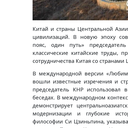
Китай и страны Центральной Азии
цивилизаций. В новую эпоху со
пояс, один путь» председател
классические китайские труды, 
сотрудничества Китая со странами 
В международной версии «Любим
вошли известные изречения и стр
председатель КНР использовал в
беседах. В международном контек
демонстрирует центральноазиатс
модернизации и глубокие истор
философии Си Цзиньпина, указыва