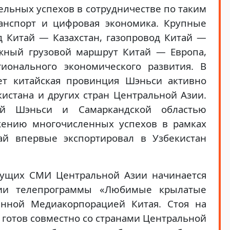
ельных успехов в сотрудничестве по таким
ранспорт и цифровая экономика. Крупные
д Китай — Казахстан, газопровод Китай —
жный грузовой маршрут Китай — Европа,
ионального экономического развития. В
ет китайская провинция Шэньси активно
кистана и других стран Центральной Азии.
ей Шэньси и Самаркандской областью
ижению многочисленных успехов в рамках
тай впервые экспортировал в Узбекистан
дущих СМИ Центральной Азии начинается
сии телепрограммы «Любимые крылатые
анной Медиакорпорацией Китая. Стоя на
 готов совместно со странами Центральной