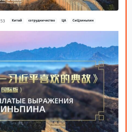
53
Китай
сотрудничество
ЦА
СиЦзиньпин