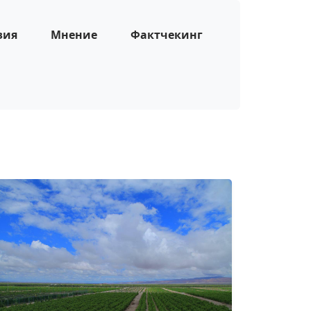
зия
Мнение
Фактчекинг