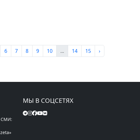
6
7
8
9
10
...
14
15
›
МЫ В СОЦСЕТЯХ
 СМИ:
zeta»