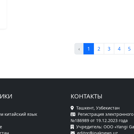
‹
1
2
3
4
5
РИКИ
КОНТАКТЫ
Ташкент, Узбекистан
м китайский язык
Регистрация электронного
№186989 от 19.12.2023 года
е
Учредитель: ООО «Yangi Ga
стан
editor@ipaknews.uz