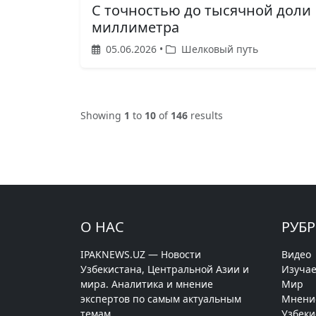
С точностью до тысячной доли
миллиметра
05.06.2026 •
Шелковый путь
Showing
1
to
10
of
146
results
О НАС
РУБ
IPAKNEWS.UZ — Новости
Видео
Узбекистана, Центральной Азии и
Изучае
мира. Аналитика и мнение
Мир
экспертов по самым актуальным
Мнени
темам.
Узбеки