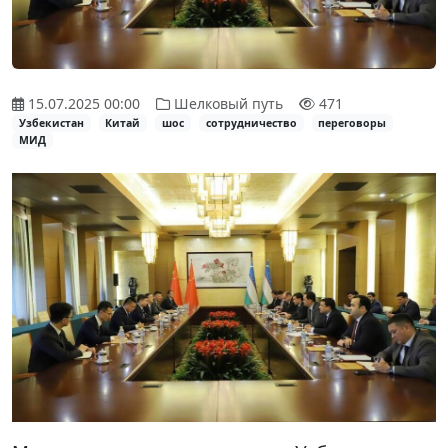
15.07.2025 00:00
Шелковый путь
471
Узбекистан
Китай
шос
сотрудничество
переговоры
МИД