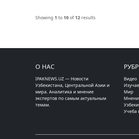
Showing
1
to
10
of
12
results
О НАС
РУБ
IPAKNEWS.UZ — Новости
Видео
Узбекистана, Центральной Азии и
Изучае
мира. Аналитика и мнение
Мир
экспертов по самым актуальным
Мнени
темам.
Узбеки
Учеба 