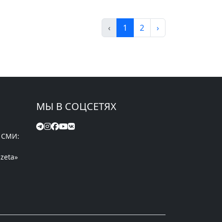
‹
1
2
›
МЫ В СОЦСЕТЯХ
 СМИ:
zeta»