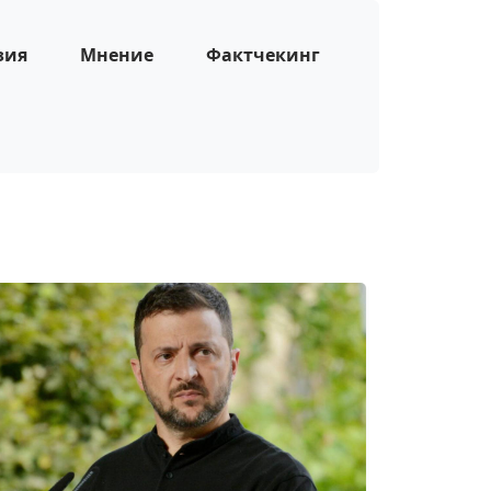
зия
Мнение
Фактчекинг