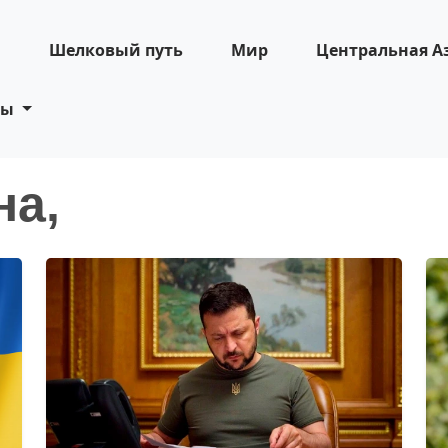
н
Шелковый путь
Мир
Центральная А
ты
на,