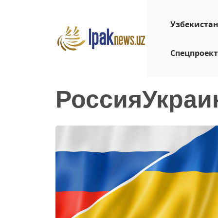
Узбекиста
Спецпроек
РоссияУкраи