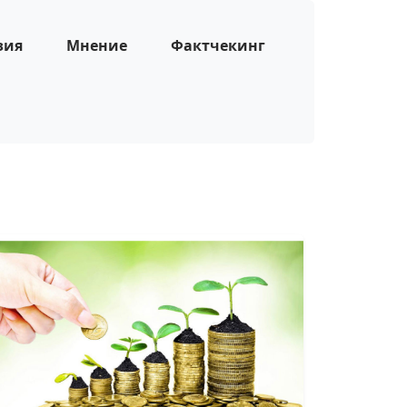
зия
Мнение
Фактчекинг