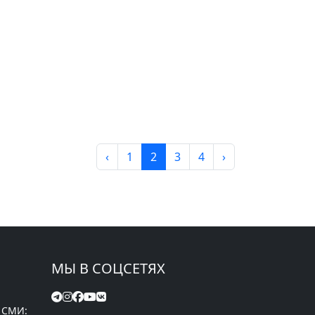
‹
1
2
3
4
›
МЫ В СОЦСЕТЯХ
 СМИ: