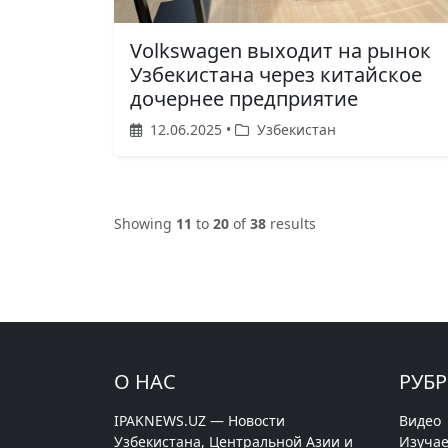
Volkswagen выходит на рынок
Узбекистана через китайское
дочернее предприятие
12.06.2025 •
Узбекистан
Showing
11
to
20
of
38
results
О НАС
РУБ
IPAKNEWS.UZ — Новости
Видео
Узбекистана, Центральной Азии и
Изучае