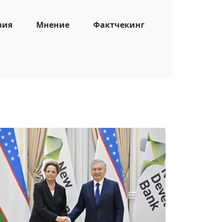
зия
Мнение
Фактчекинг