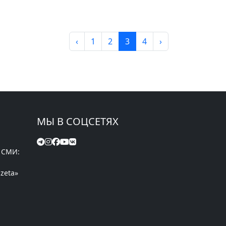
‹
1
2
3
4
›
МЫ В СОЦСЕТЯХ
 СМИ:
zeta»