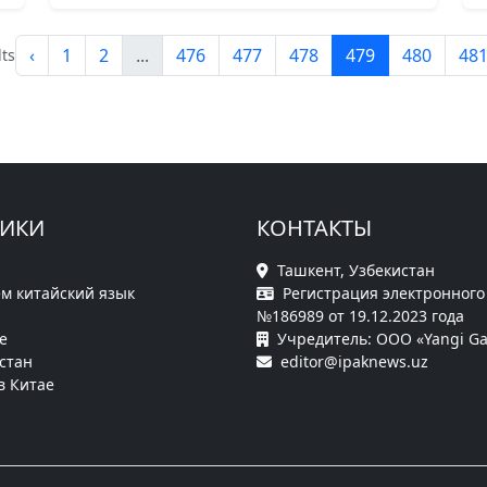
‹
1
2
...
476
477
478
479
480
48
ts
РИКИ
КОНТАКТЫ
Ташкент, Узбекистан
м китайский язык
Регистрация электронного
№186989 от 19.12.2023 года
е
Учредитель: ООО «Yangi Ga
стан
editor@ipaknews.uz
в Китае