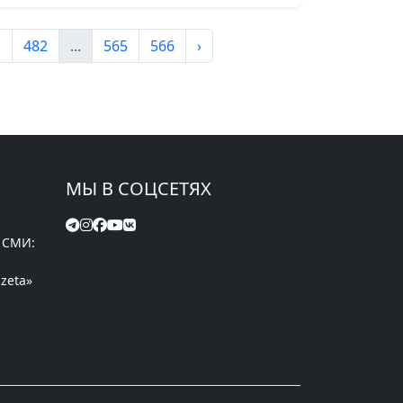
1
482
...
565
566
›
МЫ В СОЦСЕТЯХ
 СМИ:
zeta»