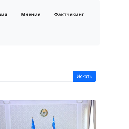
зия
Мнение
Фактчекинг
Искать