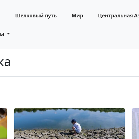
н
Шелковый путь
Мир
Центральная А
ты
ка