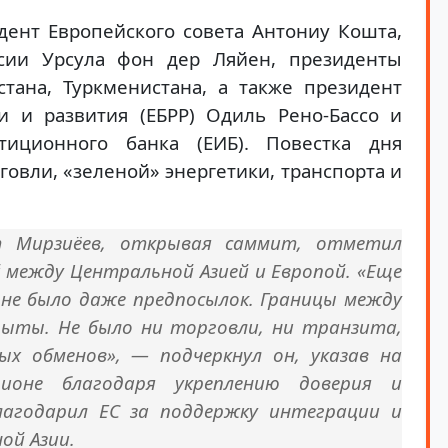
дент Европейского совета Антониу Кошта,
ссии Урсула фон дер Ляйен, президенты
стана, Туркменистана, а также президент
и и развития (ЕБРР) Одиль Рено-Бассо и
стиционного банка (ЕИБ). Повестка дня
овли, «зеленой» энергетики, транспорта и
т Мирзиёев, открывая саммит, отметил
между Центральной Азией и Европой. «Еще
 не было даже предпосылок. Границы между
ыты. Не было ни торговли, ни транзита,
ых обменов», — подчеркнул он, указав на
ионе благодаря укреплению доверия и
лагодарил ЕС за поддержку интеграции и
ой Азии.