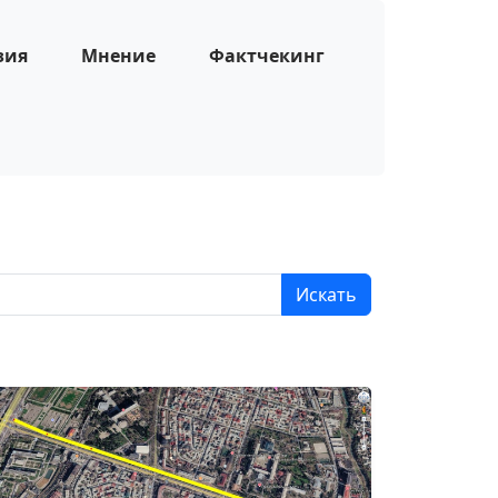
зия
Мнение
Фактчекинг
Искать