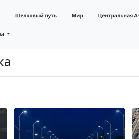
н
Шелковый путь
Мир
Центральная А
ты
ка