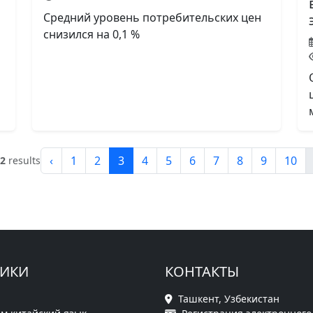
Средний уровень потребительских цен
снизился на 0,1 %
‹
1
2
3
4
5
6
7
8
9
10
2
results
РИКИ
КОНТАКТЫ
Ташкент, Узбекистан