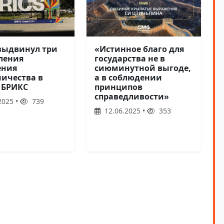
выдвинул три
«Истинное благо для
ления
государства не в
ения
сиюминутной выгоде,
ничества в
а в соблюдении
 БРИКС
принципов
справедливости»
2025 •
739
12.06.2025 •
353