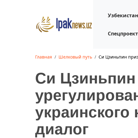
Узбекиста
Спецпроек
Главная
Шелковый путь
Си Цзиньпин приз
Си Цзиньпин
урегулирова
украинского 
диалог