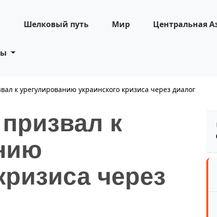
н
Шелковый путь
Мир
Центральная А
ты
вал к урегулированию украинского кризиса через диалог
 призвал к
нию
кризиса через