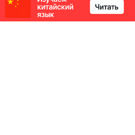
РИКИ
КОНТАКТЫ
Ташкент, Узбекистан
м китайский язык
Регистрация электронного
№186989 от 19.12.2023 года
е
Учредитель: ООО «Yangi Ga
стан
editor@ipaknews.uz
в Китае
© 2026 IPAKNEWS.UZ — Все права защищены.