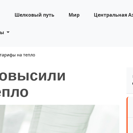
н
Шелковый путь
Мир
Центральная А
ты
тарифы на тепло
повысили
епло