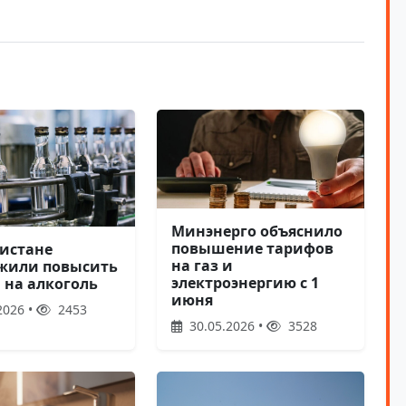
Минэнерго объяснило
повышение тарифов
кистане
на газ и
жили повысить
электроэнергию с 1
 на алкоголь
июня
2026 •
2453
30.05.2026 •
3528