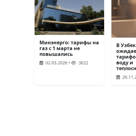
Минэнерго: тарифы на
В Узбе
газ с 1 марта не
ожидае
повышались
тарифо
воду и
02.03.2026 •
3622
теплос
26.11.