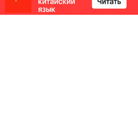
РИКИ
КОНТАКТЫ
Ташкент, Узбекистан
м китайский язык
Регистрация электронного
№186989 от 19.12.2023 года
е
Учредитель: ООО «Yangi Ga
стан
editor@ipaknews.uz
в Китае
© 2026 IPAKNEWS.UZ — Все права защищены.