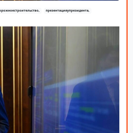
орожноестроительство,
презентацияупрезидента,