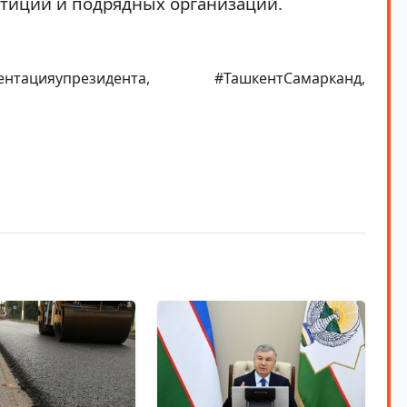
тиций и подрядных организаций.
нтацияупрезидента, #ТашкентСамарканд,