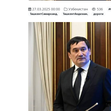
27.03.2025 00:00
Узбекистан
536
д
ТашкентСамарканд,
ТашкентАндижан,
дороги