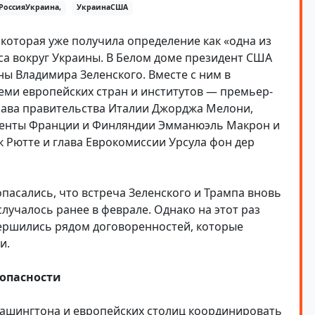
РоссияУкраина,
УкраинаСША
 которая уже получила определение как «одна из
са вокруг Украины. В Белом доме президент США
ы Владимира Зеленского. Вместе с ним в
еми европейских стран и институтов — премьер-
лава правительства Италии Джорджа Мелони,
денты Франции и Финляндии Эмманюэль Макрон и
к Рютте и глава Еврокомиссии Урсула фон дер
опасались, что встреча Зеленского и Трампа вновь
случалось ранее в феврале. Однако на этот раз
ершились рядом договоренностей, которые
и.
зопасности
Вашингтона и европейских столиц координировать