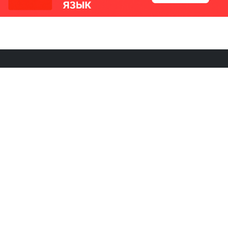
РИКИ
КОНТАКТЫ
Ташкент, Узбекистан
м китайский язык
Регистрация электронного
№186989 от 19.12.2023 года
е
Учредитель: ООО «Yangi Ga
стан
editor@ipaknews.uz
в Китае
© 2026 IPAKNEWS.UZ — Все права защищены.
Made with
Cherry