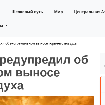
н
Шелковый путь
Мир
Центральная А
ты
ил об экстремальном выносе горячего воздуха
предупредил об
ом выносе
духа