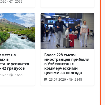
2026 •
2533
Более 228 тысяч
омет: на
иностранцев прибыли
ых в
в Узбекистан с
стане усилится
коммерческими
 42 градусов
целями за полгода
2026 •
1655
23.07.2026 •
2848