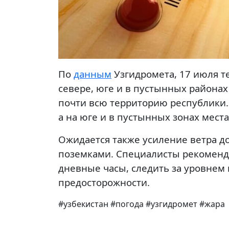
По
данным
Узгидромета, 17 июля т
севере, юге и в пустынных районах 
почти всю территорию республики. 
а на юге и в пустынных зонах места
Ожидается также усиление ветра д
поземками. Специалисты рекоменд
дневные часы, следить за уровнем
предосторожности.
#узбекистан #погода #узгидромет #жара