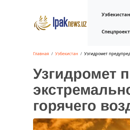
Узбекиста
Спецпроек
Главная
Узбекистан
Узгидромет предупред
Узгидромет 
экстремальн
горячего воз