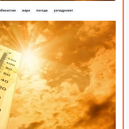
збекистан
жара
погода
узгидромет