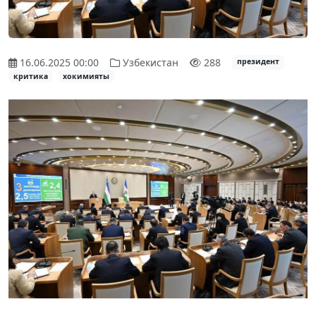
16.06.2025 00:00
Узбекистан
288
президент
критика
хокимияты