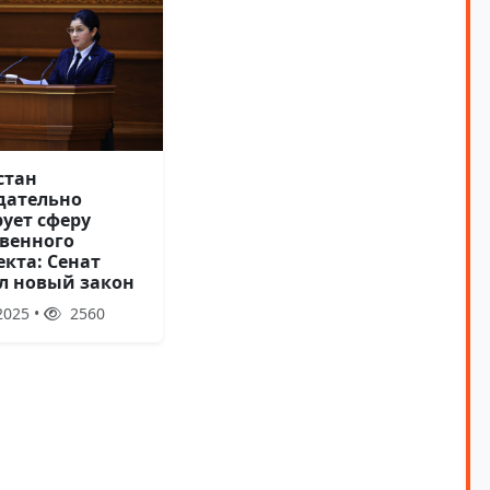
стан
дательно
рует сферу
твенного
кта: Сенат
л новый закон
2025 •
2560