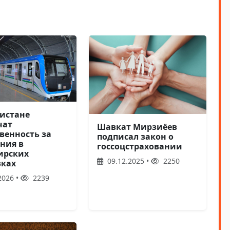
кистане
чат
Шавкат Мирзиёев
венность за
подписал закон о
ния в
госсоцстраховании
ирских
09.12.2025 •
2250
зках
2026 •
2239