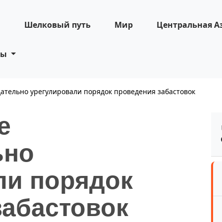
н
Шелковый путь
Мир
Центральная А
ты
дательно урегулировали порядок проведения забастовок
е
ьно
ли порядок
забастовок