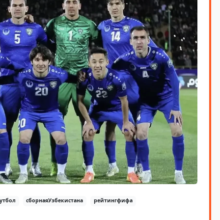
утбол
сборнаяУзбекистана
рейтингфифа