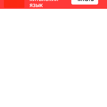
РИКИ
КОНТАКТЫ
Ташкент, Узбекистан
м китайский язык
Регистрация электронного
№186989 от 19.12.2023 года
е
Учредитель: ООО «Yangi Ga
стан
editor@ipaknews.uz
в Китае
© 2026 IPAKNEWS.UZ — Все права защищены.
Made with
Cherry