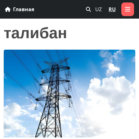
Главная
UZ
RU
талибан