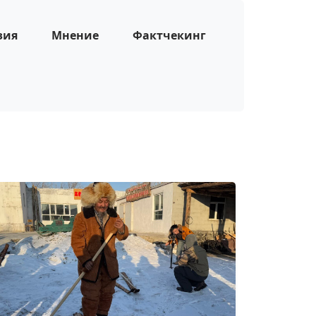
зия
Мнение
Фактчекинг