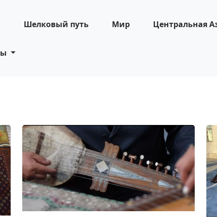
н
Шелковый путь
Мир
Центральная А
ты