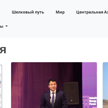
н
Шелковый путь
Мир
Центральная А
ты
я