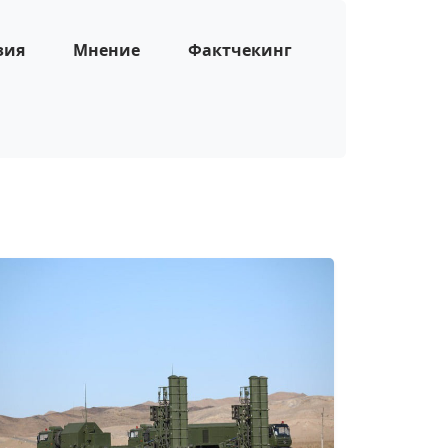
зия
Мнение
Фактчекинг