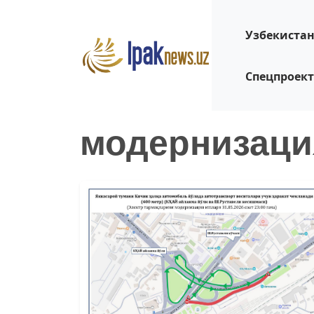
Узбекиста
Спецпроек
модернизаци