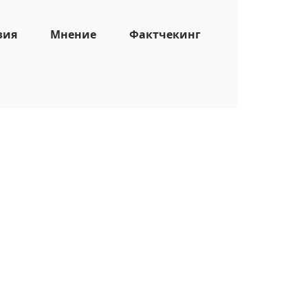
зия
Мнение
Фактчекинг