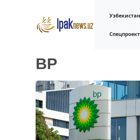
Узбекиста
Спецпроек
BP