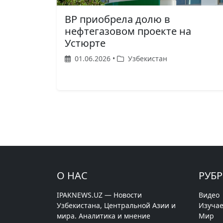
BP приобрела долю в
нефтегазовом проекте на
Устюрте
01.06.2026 •
Узбекистан
О НАС
РУБ
IPAKNEWS.UZ — Новости
Видео
Узбекистана, Центральной Азии и
Изучае
мира. Аналитика и мнение
Мир