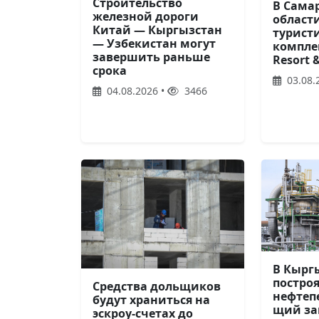
Строительство
В Сама
железной дороги
област
Китай — Кыргызстан
турист
— Узбекистан могут
комплек
завершить раньше
Resort 
срока
03.08.
04.08.2026 •
3466
В Кырг
постро
Средства дольщиков
нефтеп
будут храниться на
щий за
эскроу-счетах до