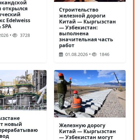
ркандской
и открылся
Строительство
ический
железной дороги
с Edelweiss
Китай — Кыргызстан
& SPA
— Узбекистан:
выполнена
2026 •
3728
значительная часть
работ
01.08.2026 •
1846
ызстане
ят новый
Железную дорогу
ерерабатываю
Китай — Кыргызстан
вод
— Узбекистан могут