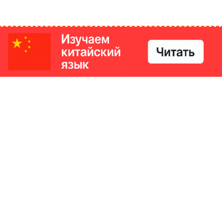
РИКИ
КОНТАКТЫ
Ташкент, Узбекистан
м китайский язык
Регистрация электронного
№186989 от 19.12.2023 года
е
Учредитель: ООО «Yangi Ga
стан
editor@ipaknews.uz
в Китае