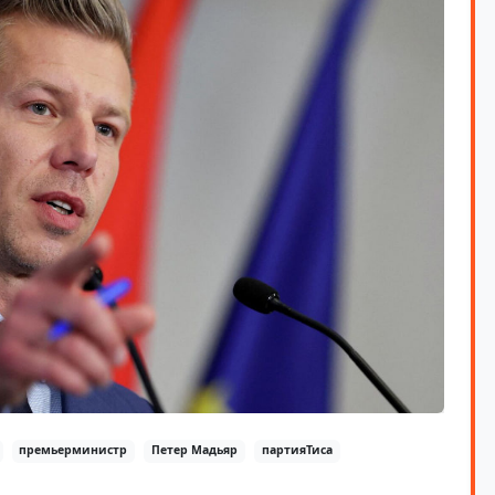
премьерминистр
Петер Мадьяр
партияТиса