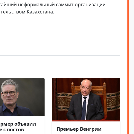
ижайший неформальный саммит организации
ательством Казахстана.
армер объявил
Премьер Венгрии
е с постов