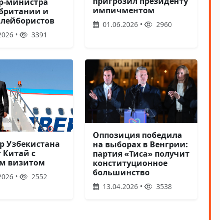
пригрозил президенту
р-министра
импичментом
британии и
 лейбористов
01.06.2026 •
2960
2026 •
3391
Оппозиция победила
р Узбекистана
на выборах в Венгрии:
 Китай с
партия «Тиса» получит
м визитом
конституционное
большинство
2026 •
2552
13.04.2026 •
3538