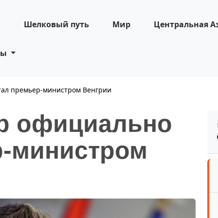
н
Шелковый путь
Мир
Центральная А
ты
тал премьер-министром Венгрии
р официально
р-министром