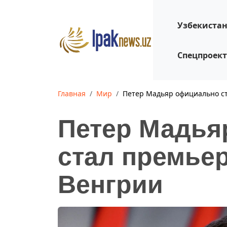
Узбекиста
Спецпроек
Главная
Мир
Петер Мадьяр официально с
Петер Мадья
стал премье
Венгрии