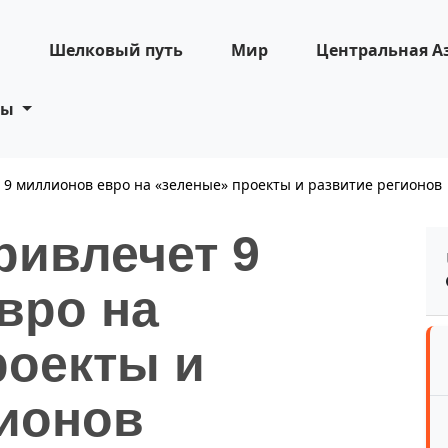
н
Шелковый путь
Мир
Центральная А
ты
 9 миллионов евро на «зеленые» проекты и развитие регионов
ривлечет 9
вро на
роекты и
гионов