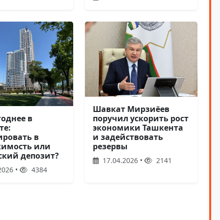
Шавкат Мирзиёев
поручил ускорить рост
годнее в
экономики Ташкента
те:
и задействовать
ировать в
резервы
имость или
ский депозит?
17.04.2026 •
2141
2026 •
4384