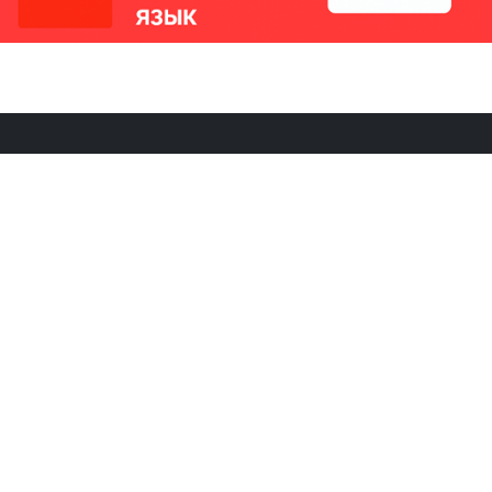
РИКИ
КОНТАКТЫ
Ташкент, Узбекистан
м китайский язык
Регистрация электронного
№186989 от 19.12.2023 года
е
Учредитель: ООО «Yangi Ga
стан
editor@ipaknews.uz
в Китае
© 2026 IPAKNEWS.UZ — Все права защищены.
Made with
Cherry