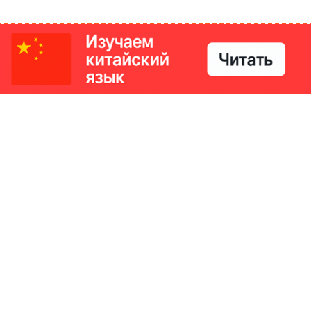
РИКИ
КОНТАКТЫ
Ташкент, Узбекистан
м китайский язык
Регистрация электронного
№186989 от 19.12.2023 года
е
Учредитель: ООО «Yangi Ga
стан
editor@ipaknews.uz
в Китае