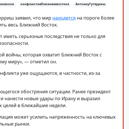
енсекоон
конфликтнаближнемвостоке
АнтониуГутерриш
ерриш заявил, что мир
находится
на пороге более
ть весь Ближний Восток.
т иметь серьезные последствия не только для
езопасности.
й войны, которая охватит Ближний Восток с
му миру», — отметил он.
нфликта уже ощущаются, в частности, из-за
ющегося обострения ситуации. Ранее президент
и нанести новые удары по Ирану и выразил
х целей в ближайшие недели.
алация может усилить напряженность на ключевых
льные рынки.