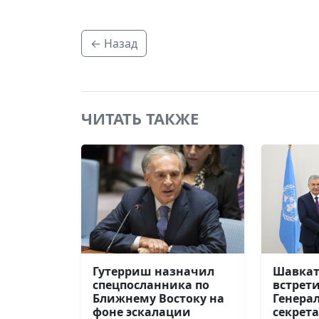
← Назад
ЧИТАТЬ ТАКЖЕ
Шавкат
Гутерриш назначил
встрети
спецпосланника по
Генера
Ближнему Востоку на
секрет
фоне эскалации