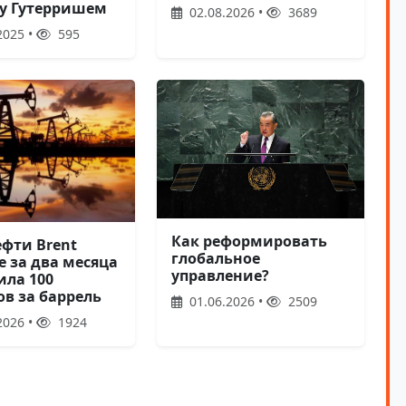
у Гутерришем
02.08.2026 •
3689
2025 •
595
Как реформировать
ефти Brent
глобальное
е за два месяца
управление?
ила 100
ов за баррель
01.06.2026 •
2509
2026 •
1924