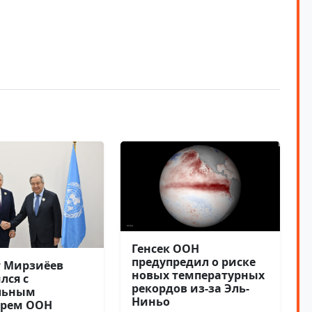
Генсек ООН
предупредил о риске
 Мирзиёев
новых температурных
лся с
рекордов из-за Эль-
льным
Ниньо
арем ООН