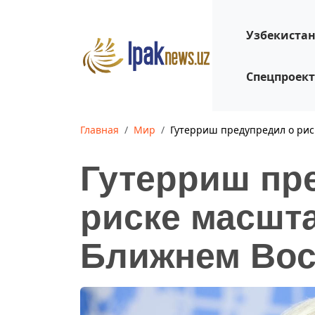
Узбекиста
Спецпроек
Главная
Мир
Гутерриш предупредил о рис
Гутерриш пр
риске масшт
Ближнем Вос