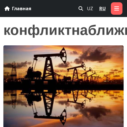
Главная
UZ
RU
конфликтнаближ