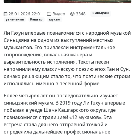
28.01.2026 22:01
Видео
3348
Синьцзян
увлечения
Кашгар
мукам
Ли Гэхун впервые познакомился с народной музыкой
Синьцзяна на одном из выступлений местных
музыкантов. Его привлекли инструментальное
сопровождение, вокальная манера и
выразительность исполнения. Тексты песен
напомнили ему классическую поэзию эпох Тан и Сун,
однако решающим стало то, что поэтические строки
исполнялись именно в песенной форме.
Более четырех лет он последовательно изучает
синьцзянский мукам. В 2019 году Ли Гэхун впервые
побывал в уезде Шачэ Кашгарского округа, где
познакомился с традицией «12 мукамов». Эта
встреча стала для него отправной точкой и
определила дальнейшее профессиональное