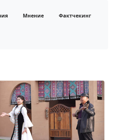
зия
Мнение
Фактчекинг