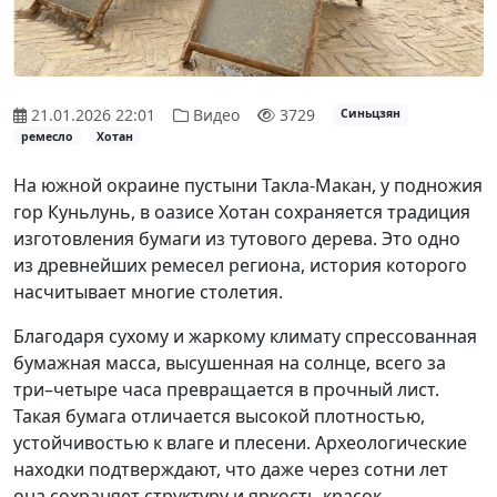
21.01.2026 22:01
Видео
3729
Синьцзян
ремесло
Хотан
На южной окраине пустыни Такла-Макан, у подножия
гор Куньлунь, в оазисе Хотан сохраняется традиция
изготовления бумаги из тутового дерева. Это одно
из древнейших ремесел региона, история которого
насчитывает многие столетия.
Благодаря сухому и жаркому климату спрессованная
бумажная масса, высушенная на солнце, всего за
три–четыре часа превращается в прочный лист.
Такая бумага отличается высокой плотностью,
устойчивостью к влаге и плесени. Археологические
находки подтверждают, что даже через сотни лет
она сохраняет структуру и яркость красок.