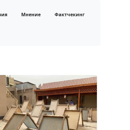
зия
Мнение
Фактчекинг