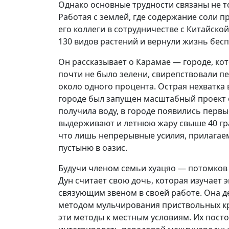
Однако основные трудности связаны не то
Работая с землей, где содержание соли п
его коллеги в сотрудничестве с Китайско
130 видов растений и вернули жизнь бес
Он рассказывает о Карамае — городе, ко
почти не было зелени, свирепствовали п
около одного процента. Острая нехватка 
городе был запущен масштабный проект 
получила воду, в городе появились перв
выдерживают и летнюю жару свыше 40 гра
что лишь непрерывные усилия, прилагаем
пустыню в оазис.
Будучи членом семьи хуацяо — потомков 
Дун считает свою дочь, которая изучает
связующим звеном в своей работе. Она д
методом мульчирования приствольных кру
эти методы к местным условиям. Их пост