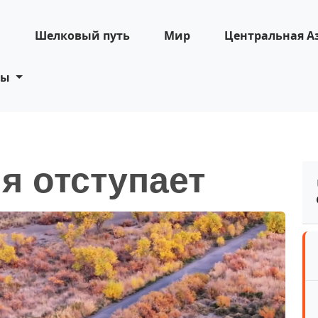
н
Шелковый путь
Мир
Центральная А
ты
я отступает