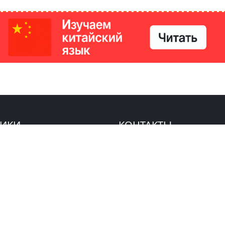
РИКИ
КОНТАКТЫ
Ташкент, Узбекистан
м китайский язык
Регистрация электронного
№186989 от 19.12.2023 года
е
Учредитель: ООО «Yangi Ga
стан
editor@ipaknews.uz
в Китае