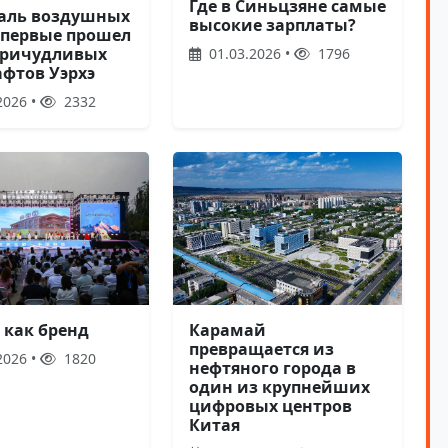
Где в Синьцзяне самые
аль воздушных
высокие зарплаты?
впервые прошел
причудливых
01.03.2026 •
1796
фтов Уэрхэ
2026 •
2332
 как бренд
Карамай
превращается из
2026 •
1820
нефтяного города в
один из крупнейших
цифровых центров
Китая