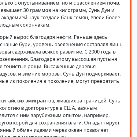
лько с опустыниванием, но и с засолением почв.
ревышает 30 граммов на килограмм, Сунь Дун и
й академией наук создали банк семян, ввели более
плодным солончакам.
торый вырос благодаря нефти. Раньше здесь
есчаные бури, уровень озеленения составлял лишь
воды сдерживала всякое развитие. С 2000 года в
озеленения. Благодаря этому высохшая пустыня
ые тенистые рощи. Высаженные деревья
дусов, и зимние морозы. Сунь Дун подчеркивает,
ые из поколения в поколение, могут превратить
китайских эмигрантов, живших за границей, Сунь
 экологию в докторантуре в США, важным
елится с ним зарубежным опытом, например,
гов корой для сохранения влаги. Он адаптирует
оянный обмен идеями через океан позволяет