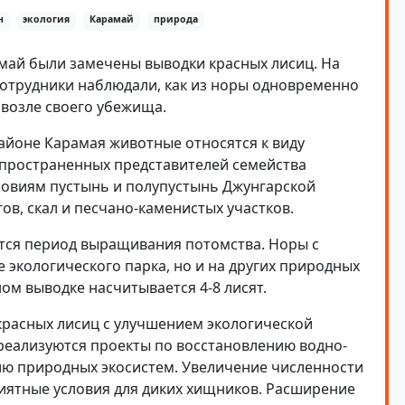
н
экология
Карамай
природа
амай были замечены выводки красных лисиц. На
сотрудники наблюдали, как из норы одновременно
 возле своего убежища.
айоне Карамая животные относятся к виду
спространенных представителей семейства
ловиям пустынь и полупустынь Джунгарской
ов, скал и песчано-каменистых участков.
ется период выращивания потомства. Норы с
 экологического парка, но и на других природных
ом выводке насчитывается 4-8 лисят.
красных лисиц с улучшением экологической
 реализуются проекты по восстановлению водно-
ию природных экосистем. Увеличение численности
иятные условия для диких хищников. Расширение