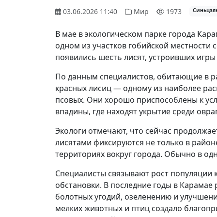
03.06.2026 11:40
Мир
1973
Синьцзя
В мае в экологическом парке города Кар
одном из участков гобийской местности 
появились шесть лисят, устроивших игры
По данным специалистов, обитающие в р
красных лисиц — одному из наиболее ра
псовых. Они хорошо приспособлены к ус
впадины, где находят укрытие среди овраг
Экологи отмечают, что сейчас продолжа
лисятами фиксируются не только в районе
территориях вокруг города. Обычно в одн
Специалисты связывают рост популяции 
обстановки. В последние годы в Карамае
болотных угодий, озеленению и улучшен
мелких животных и птиц создало благопр