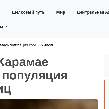
н
Шелковый путь
Мир
Центральная А
ты
илась популяция красных лисиц
 Карамае
 популяция
иц