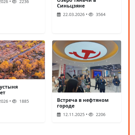
2026 •
2236
Синьцзяне
22.03.2026 •
3564
пустыня
ет
Встреча в нефтяном
2026 •
1885
городе
12.11.2025 •
2206