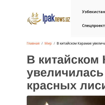
Узбекиста
Спецпроек
Главная
Мир
В китайском Карамае увелич
В китайском
увеличилась
красных лис