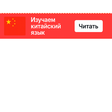
РИКИ
КОНТАКТЫ
Ташкент, Узбекистан
м китайский язык
Регистрация электронного
№186989 от 19.12.2023 года
е
Учредитель: ООО «Yangi Ga
стан
editor@ipaknews.uz
в Китае