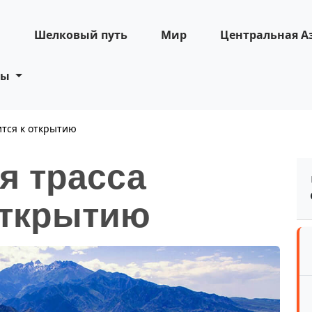
н
Шелковый путь
Мир
Центральная А
ты
ится к открытию
я трасса
открытию