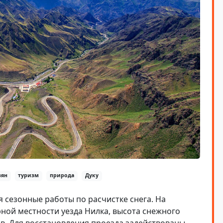
зян
туризм
природа
Дуку
 сезонные работы по расчистке снега. На
рной местности уезда Нилка, высота снежного