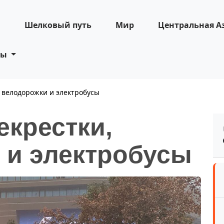
н
Шелковый путь
Мир
Центральная А
ты
 велодорожки и электробусы
екрестки,
 и электробусы