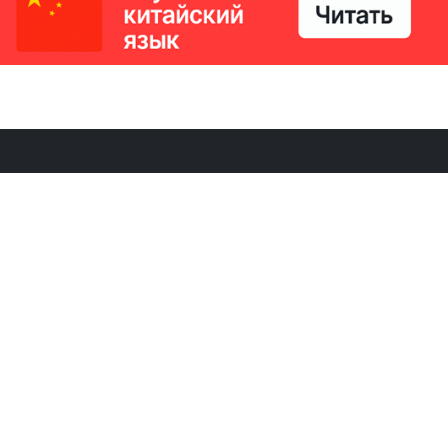
РИКИ
КОНТАКТЫ
Ташкент, Узбекистан
м китайский язык
Регистрация электронного
№186989 от 19.12.2023 года
е
Учредитель: ООО «Yangi Ga
стан
editor@ipaknews.uz
в Китае
© 2026 IPAKNEWS.UZ — Все права защищены.