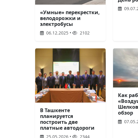
09.07.
«Умные» перекрестки,
велодорожки и
электробусы
06.12.2025 •
2102
Как ра
«Возд
Шелков
В Ташкенте
обзор
планируется
07.05.
построить две
платные автодороги
25.05.2026 •
2344