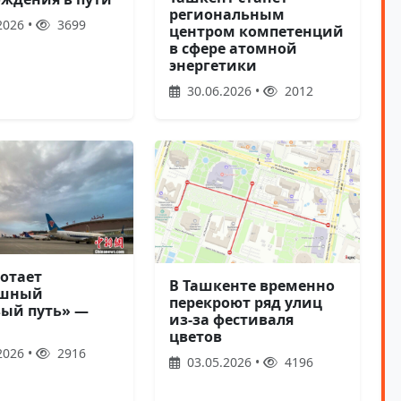
региональным
2026 •
3699
центром компетенций
в сфере атомной
энергетики
30.06.2026 •
2012
ботает
В Ташкенте временно
ушный
перекроют ряд улиц
ый путь» —
из-за фестиваля
цветов
2026 •
2916
03.05.2026 •
4196