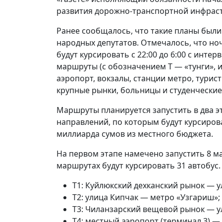
развития дорожно-транспортной инфраст
Ранее сообщалось, что такие планы были
народных депутатов. Отмечалось, что но
будут курсировать с 22:00 до 6:00 с инте
маршруты (с обозначением T — «тунги», и
аэропорт, вокзалы, станции метро, турис
крупные рынки, больницы и студенчески
Маршруты планируется запустить в два э
направлений, по которым будут курсирова
миллиарда сумов из местного бюджета.
На первом этапе намечено запустить 8 м
маршрутах будут курсировать 31 автобус
Т1: Куйлюкский дехканский рынок — у
T2: улица Кипчак — метро «Узгариш»;
T3: Чиланзарский вещевой рынок — у
T4: местный аэропорт (терминал 3) —