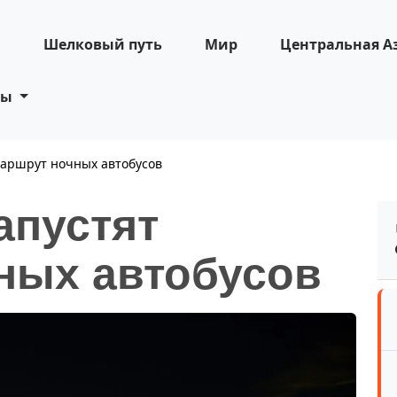
н
Шелковый путь
Мир
Центральная А
ты
маршрут ночных автобусов
апустят
ных автобусов