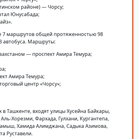
тинском районе) — Чорсу;
артал Юнусабада;
айз».
е 7 маршрутов общей протяженностью 98
3 автобуса. Маршруты:
азахстаном — проспект Амира Темура;
ра;
ект Амира Темура;
торговый центр «Чорсу»;
х в Ташкенте, входят улицы Хусейна Байкары,
Аль-Хорезми, Фархада, Гулхани, Кургантепа,
камыш, Хамида Алимджана, Садыка Азимова,
та Руставели.