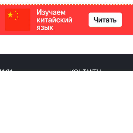
РИКИ
КОНТАКТЫ
Ташкент, Узбекистан
м китайский язык
Регистрация электронного
№186989 от 19.12.2023 года
е
Учредитель: ООО «Yangi Ga
стан
editor@ipaknews.uz
в Китае