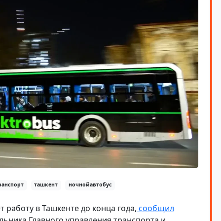
ранспорт
ташкент
ночнойавтобус
 работу в Ташкенте до конца года,
сообщил
льника Главного управления транспорта и