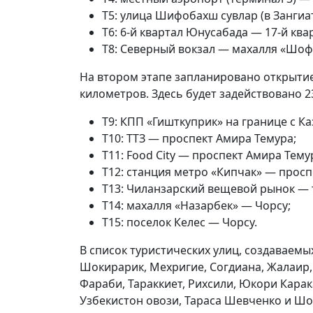
T5: улица Шифобахш сувлар (в Зангиа
T6: 6-й квартал Юнусабада — 17-й кв
T8: Северный вокзал — махалля «Шоф
На втором этапе запланировано открыти
километров. Здесь будет задействовано 2
T9: КПП «Гишткуприк» на границе с К
T10: ТТЗ — проспект Амира Темура;
T11: Food City — проспект Амира Тему
T12: станция метро «Кипчак» — просп
T13: Чиланзарский вещевой рынок — 
T14: махалля «Назарбек» — Чорсу;
T15: поселок Келес — Чорсу.
В список туристических улиц, создаваемы
Шокирарик, Мехригие, Согдиана, Жалаир, 
Фараби, Тараккиет, Рихсили, Юкори Кара
Узбекистон овози, Тараса Шевченко и Шо