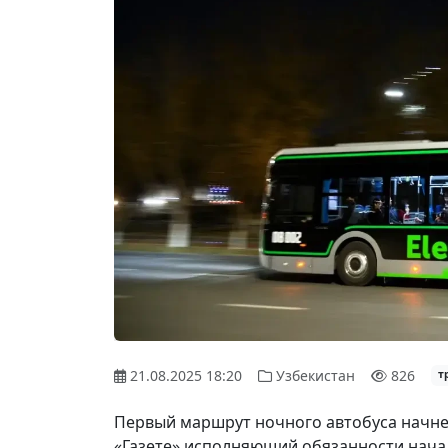
21.08.2025 18:20
Узбекистан
826
т
Первый маршрут ночного автобуса начнет
«Газете» исполняющий обязанности нача