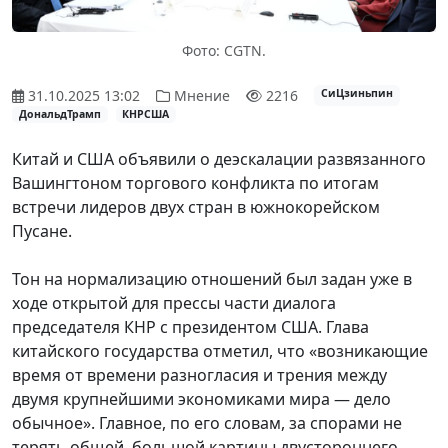
Фото: CGTN.
31.10.2025 13:02
Мнение
2216
СиЦзиньпин
ДональдТрамп
КНРСША
Китай и США объявили о деэскалации развязанного
Вашингтоном торгового конфликта по итогам
встречи лидеров двух стран в южнокорейском
Пусане.
Тон на нормализацию отношений был задан уже в
ходе открытой для прессы части диалога
председателя КНР с президентом США. Глава
китайского государства отметил, что «возникающие
время от времени разногласия и трения между
двумя крупнейшими экономиками мира
—
дело
обычное». Главное, по его словам, за спорами не
терять общей, большой картины двустороннего