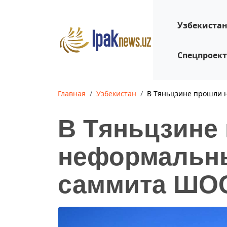
Узбекиста
Спецпроек
Главная
Узбекистан
В Тяньцзине прошли
В Тяньцзине
неформальн
саммита ШО