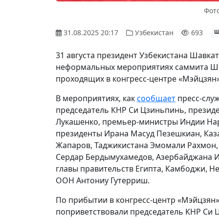
Фото
31.08.2025 20:17
Узбекистан
693
Ш
31 августа президент Узбекистана Шавкат
неформальных мероприятиях саммита Ша
проходящих в конгресс-центре «Мэйцзян»
В мероприятиях, как
сообщает
пресс-служ
председатель КНР Си Цзиньпинь, президе
Лукашенко, премьер-министры Индии На
президенты Ирана Масуд Пезешкиан, Каз
Жапаров, Таджикистана Эмомали Рахмон, 
Сердар Бердымухамедов, Азербайджана И
главы правительств Египта, Камбоджи, Н
ООН Антониу Гутерриш.
По прибытии в конгресс-центр «Мэйцзян» 
поприветствовали председатель КНР Си Ц