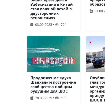
образо
Узбекистана в Китай
стал важной вехой в
31.08.
двусторонних
отношениях
03.09.2025 •
704
Продвижение «духа
Опубли
Шанхая» и построение
глав го
сообщества с общим
между
будущим для ШОС
органи
приеду
28.08.2025 •
593
ШОС в 