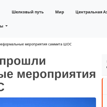
н
Шелковый путь
Мир
Центральная А
ты
 неформальные мероприятия саммита ШОС
 прошли
ые мероприятия
С