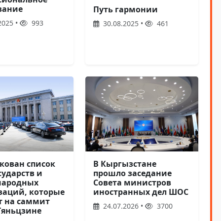
вание
Путь гармонии
2025 •
993
30.08.2025 •
461
кован список
В Кыргызстане
сударств и
прошло заседание
народных
Совета министров
заций, которые
иностранных дел ШОС
т на саммит
24.07.2026 •
3700
Тяньцзине