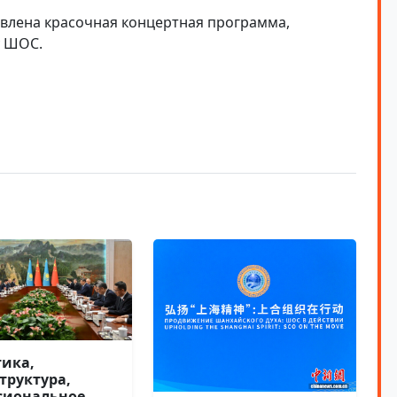
влена красочная концертная программа,
у ШОС.
тика,
труктура,
сиональное