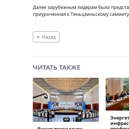
Далее зарубежным лидерам была предста
приуроченная к Тяньцзиньскому саммит
← Назад
ЧИТАТЬ ТАКЖЕ
Энерге
инфрас
профес
Визит президента