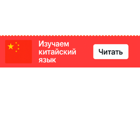
РИКИ
КОНТАКТЫ
Ташкент, Узбекистан
м китайский язык
Регистрация электронного
№186989 от 19.12.2023 года
е
Учредитель: ООО «Yangi Ga