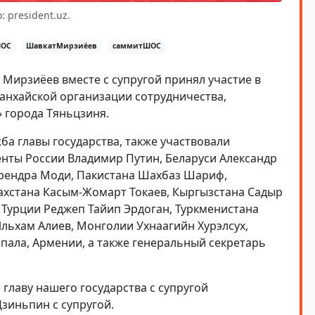
: president.uz.
ОС
ШавкатМирзиёев
саммитШОС
 Мирзиёев вместе с супругой принял участие в
нхайской организации сотрудничества,
 города Тяньцзиня.
ба главы государства, также участвовали
нты России Владимир Путин, Беларуси Александр
рендра Моди, Пакистана Шахбаз Шариф,
ахстана Касым-Жомарт Токаев, Кыргызстана Садыр
Турции Реджеп Тайип Эрдоган, Туркменистана
льхам Алиев, Монголии Ухнаагийн Хурэлсух,
епала, Армении, а также генеральный секретарь
главу нашего государства с супругой
зиньпин с супругой.