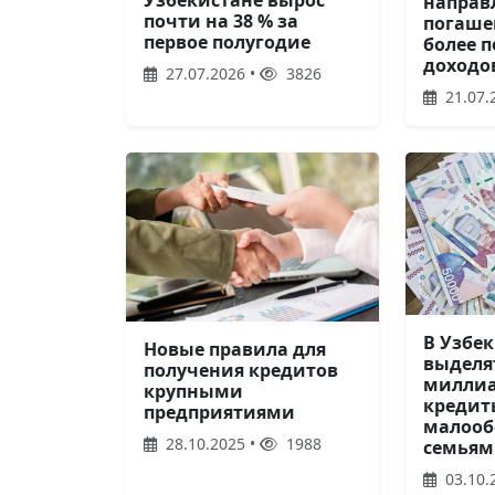
Узбекистане вырос
направ
почти на 38 % за
погаше
первое полугодие
более 
доходо
27.07.2026 •
3826
21.07.
В Узбе
Новые правила для
выделя
получения кредитов
миллиа
крупными
кредит
предприятиями
малооб
28.10.2025 •
1988
семьям
03.10.