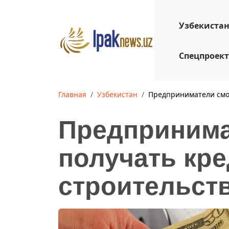
Узбекиста
Спецпроек
Главная
Узбекистан
Предприниматели смог
Предпринима
получать кр
строительств