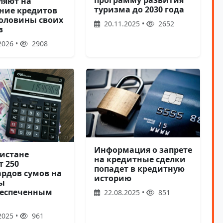
программу развития
ляют на
туризма до 2030 года
ние кредитов
половины своих
20.11.2025 •
2652
в
2026 •
2908
Информация о запрете
кистане
на кредитные сделки
т 250
попадет в кредитную
рдов сумов на
историю
ы
еспеченным
22.08.2025 •
851
2025 •
961