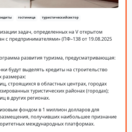
редиты
гостиница
туристическийсектор
лизации задач, определенных на V открытом
ан с предпринимателями» (ПФ–138 от 19.08.2025
грамма развития туризма, предусматривающая:
нки будут выделять кредиты на строительство
х размерах:
иц, строящихся в областных центрах, городах
изированных туристических районах (городах);
иц в других регионах.
ризовым фондом в 1 миллион долларов для
 размещения, получивших наибольшее признание
торитетных международных платформах.