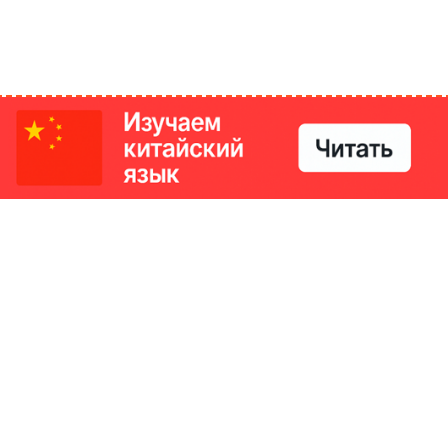
РИКИ
КОНТАКТЫ
Ташкент, Узбекистан
м китайский язык
Регистрация электронного
№186989 от 19.12.2023 года
е
Учредитель: ООО «Yangi Ga
стан
editor@ipaknews.uz