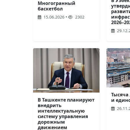
В Узбе
Многогранный
утверд
баскетбол
развит
инфрас
15.06.2026 •
2302
2026–20
29.12.
Тысяча
В Ташкенте планируют
и един
внедрить
26.11.
интеллектуальную
систему управления
дорожным
движением