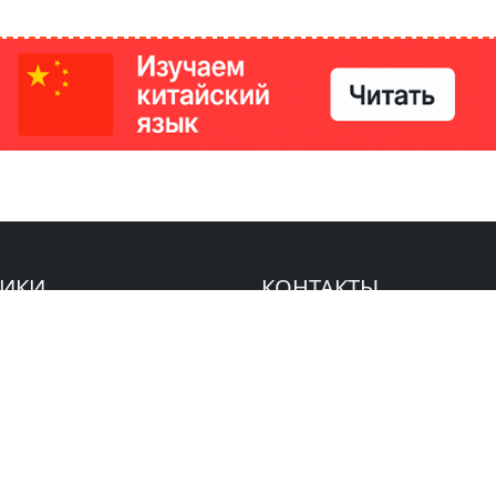
РИКИ
КОНТАКТЫ
Ташкент, Узбекистан
м китайский язык
Регистрация электронного
№186989 от 19.12.2023 года
е
Учредитель: ООО «Yangi Ga
стан
editor@ipaknews.uz
в Китае