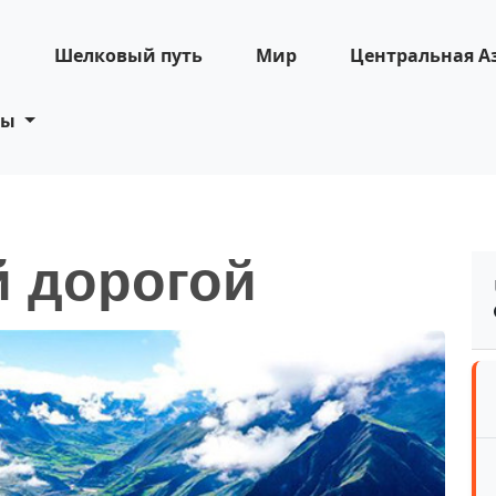
н
Шелковый путь
Мир
Центральная А
ты
й дорогой