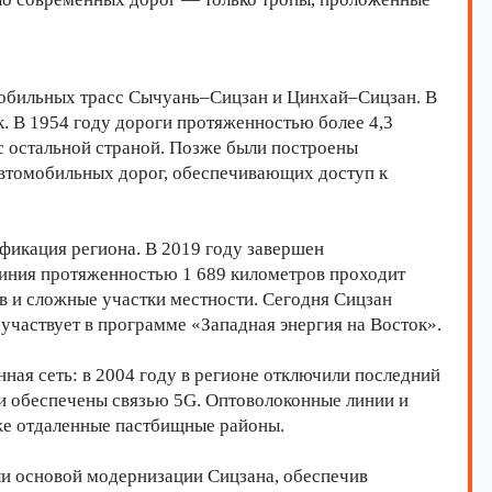
мобильных трасс Сычуань–Сицзан и Цинхай–Сицзан. В
к. В 1954 году дороги протяженностью более 4,3
с остальной страной. Позже были построены
автомобильных дорог, обеспечивающих доступ к
ификация региона. В 2019 году завершен
линия протяженностью 1 689 километров проходит
в и сложные участки местности. Сегодня Сицзан
участвует в программе «Западная энергия на Восток».
ная сеть: в 2004 году в регионе отключили последний
ки обеспечены связью 5G. Оптоволоконные линии и
же отдаленные пастбищные районы.
ли основой модернизации Сицзана, обеспечив