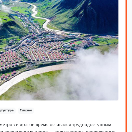
руктура
Сицзан
 метров и долгое время оставался труднодоступным
ыло современных дорог — только тропы, проложенные