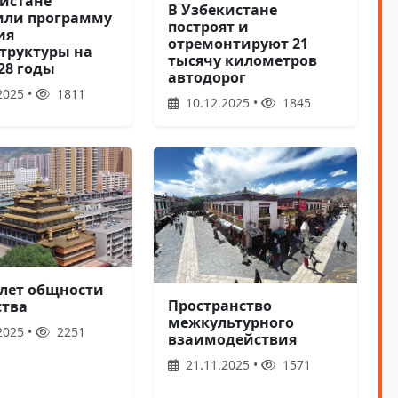
кистане
В Узбекистане
или программу
построят и
ия
отремонтируют 21
труктуры на
тысячу километров
28 годы
автодорог
2025 •
1811
10.12.2025 •
1845
 лет общности
Пространство
ства
межкультурного
2025 •
2251
взаимодействия
21.11.2025 •
1571