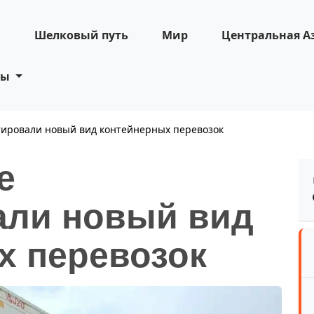
н
Шелковый путь
Мир
Центральная А
ты
тировали новый вид контейнерных перевозок
е
али новый вид
х перевозок