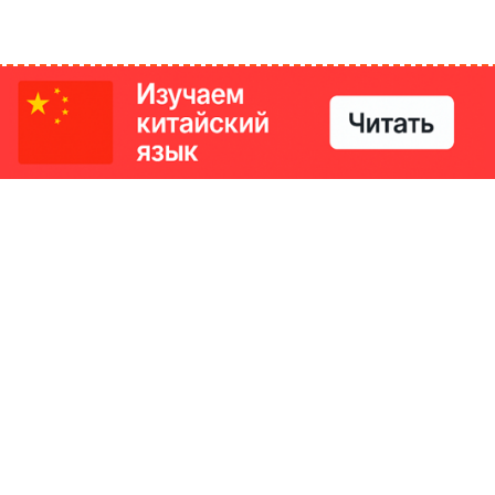
РИКИ
КОНТАКТЫ
Ташкент, Узбекистан
м китайский язык
Регистрация электронного
№186989 от 19.12.2023 года
е
Учредитель: ООО «Yangi Ga
стан
editor@ipaknews.uz
в Китае