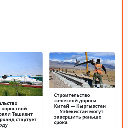
Строительство
железной дороги
ельство
Китай — Кыргызстан
скоростной
— Узбекистан могут
рали Ташкент
завершить раньше
рканд стартует
срока
году