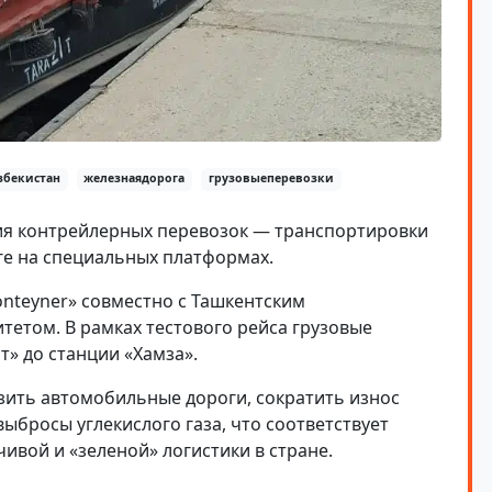
збекистан
железнаядорога
грузовыеперевозки
я контрейлерных перевозок — транспортировки
ге на специальных платформах.
onteyner» совместно с Ташкентским
етом. В рамках тестового рейса грузовые
» до станции «Хамза».
зить автомобильные дороги, сократить износ
бросы углекислого газа, что соответствует
ивой и «зеленой» логистики в стране.